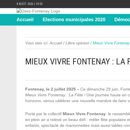
8 AOÛT 2026 | 18:50
Accueil
Elections municipales 2020
Démocr
/
Libre opinion
/
Vous etes ici:
Accueil
Mieux Vivre Fontenay 
MIEUX VIVRE FONTENAY : LA
Fontenay, le 2 juillet 2025 –
Ce dimanche 29 juin, Font
Mieux Vivre Fontenay : La Fête !
Une journée haute en cou
horizons, venus célébrer une nouvelle manière de faire vi
Porté par le collectif
Mieux Vivre Fontenay
, le rassemb
en plein air a relevé un beau défi : mêler fête populaire e
enfants, spectacle de marionnettes mais aussi tables rond