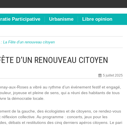
atie Participative
Urbanisme
Libre opinion
: La Fête d’un renouveau citoyen
 FÊTE D’UN RENOUVEAU CITOYEN
5 juillet 2025
enay-aux-Roses a vibré au rythme d’un événement festif et engagé,
leur, joyeuse et pleine de sens, qui a réuni des habitants de tous
vre la démocratie locale.
lement de la gauche, des écologistes et de citoyens, ce rendez-vous
t réflexion collective. Au programme : concerts, jeux pour les
es, débats et restitutions des cinq derniers apéros citoyens. Le pari