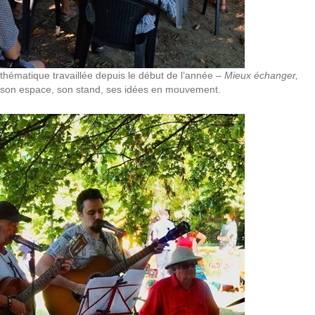
hématique travaillée depuis le début de l’année –
Mieux échanger,
 son espace, son stand, ses idées en mouvement.