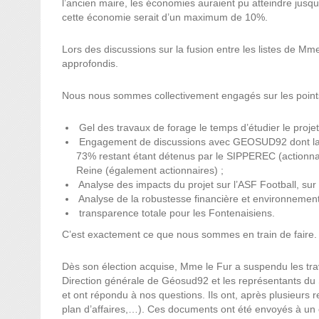
l’ancien maire, les économies auraient pu atteindre jusq
cette économie serait d’un maximum de 10%.
Lors des discussions sur la fusion entre les listes de Mm
approfondis.
Nous nous sommes collectivement engagés sur les points
⁠ ⁠Gel des travaux de forage le temps d’étudier le projet
⁠ ⁠Engagement de discussions avec GEOSUD92 dont la 
73% restant étant détenus par le SIPPEREC (actionnaire
Reine (également actionnaires) ;
⁠ ⁠Analyse des impacts du projet sur l’ASF Football, s
⁠ ⁠Analyse de la robustesse financière et environnement
⁠ ⁠transparence totale pour les Fontenaisiens.
C’est exactement ce que nous sommes en train de faire.
Dès son élection acquise, Mme le Fur a suspendu les tra
Direction générale de Géosud92 et les représentants du 
et ont répondu à nos questions. Ils ont, après plusieurs
plan d’affaires,…). Ces documents ont été envoyés à un e