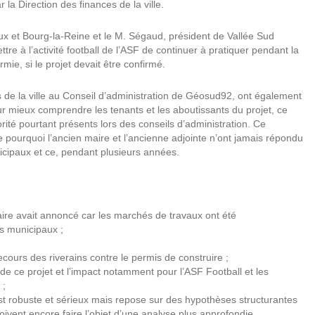
la Direction des finances de la ville.
ux et Bourg-la-Reine et le M. Ségaud, président de Vallée Sud
re à l’activité football de l’ASF de continuer à pratiquer pendant la
mie, si le projet devait être confirmé.
de la ville au Conseil d’administration de Géosud92, ont également
ur mieux comprendre les tenants et les aboutissants du projet, ce
rité pourtant présents lors des conseils d’administration. Ce
ue pourquoi l’ancien maire et l’ancienne adjointe n’ont jamais répondu
cipaux et ce, pendant plusieurs années.
aire avait annoncé car les marchés de travaux ont été
s municipaux ;
ecours des riverains contre le permis de construire ;
é de ce projet et l’impact notamment pour l’ASF Football et les
 ;
est robuste et sérieux mais repose sur des hypothèses structurantes
vent encore faire l’objet d’une analyse plus approfondie.