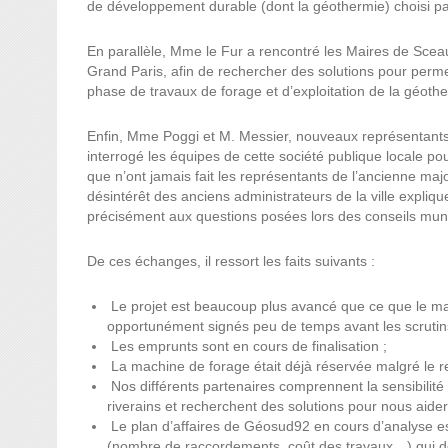
de développement durable (dont la géothermie) choisi par 
En parallèle, Mme le Fur a rencontré les Maires de Scea
Grand Paris, afin de rechercher des solutions pour permett
phase de travaux de forage et d’exploitation de la géother
Enfin, Mme Poggi et M. Messier, nouveaux représentants 
interrogé les équipes de cette société publique locale po
que n’ont jamais fait les représentants de l’ancienne majo
désintérêt des anciens administrateurs de la ville expliq
précisément aux questions posées lors des conseils muni
De ces échanges, il ressort les faits suivants :
⁠ ⁠Le projet est beaucoup plus avancé que ce que le m
opportunément signés peu de temps avant les scrutin
⁠ ⁠Les emprunts sont en cours de finalisation ;
⁠ ⁠La machine de forage était déjà réservée malgré le r
⁠ ⁠Nos différents partenaires comprennent la sensibilit
riverains et recherchent des solutions pour nous aider
⁠ ⁠Le plan d’affaires de Géosud92 en cours d’analyse 
(nombre de raccordements, coût des travaux…) qui doi