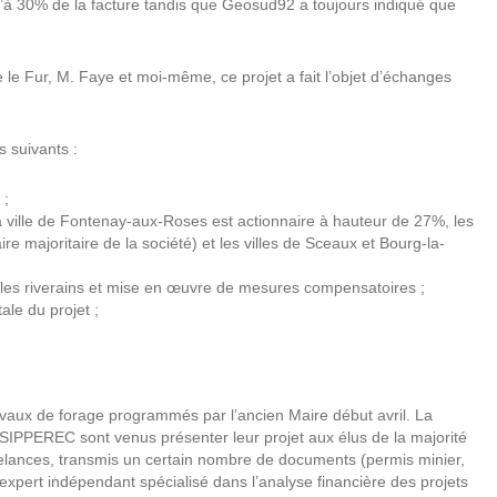
u’à 30% de la facture tandis que Geosud92 a toujours indiqué que
e le Fur, M. Faye et moi-même, ce projet a fait l’objet d’échanges
 suivants :
 ;
ville de Fontenay-aux-Roses est actionnaire à hauteur de 27%, les
 majoritaire de la société) et les villes de Sceaux et Bourg-la-
ur les riverains et mise en œuvre de mesures compensatoires ;
ale du projet ;
vaux de forage programmés par l’ancien Maire début avril. La
SIPPEREC sont venus présenter leur projet aux élus de la majorité
 relances, transmis un certain nombre de documents (permis minier,
xpert indépendant spécialisé dans l’analyse financière des projets