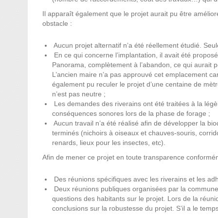
Il apparaît également que le projet aurait pu être amélioré
obstacle :
⁠ ⁠Aucun projet alternatif n’a été réellement étudié. S
⁠ ⁠En ce qui concerne l’implantation, il avait été propo
Panorama, complètement à l’abandon, ce qui aurait per
L’ancien maire n’a pas approuvé cet emplacement car l
également pu reculer le projet d’une centaine de mètr
n’est pas neutre ;
⁠ ⁠Les demandes des riverains ont été traitées à la lég
conséquences sonores lors de la phase de forage ;
⁠ ⁠Aucun travail n’a été réalisé afin de développer la b
terminés (nichoirs à oiseaux et chauves-souris, corr
renards, lieux pour les insectes, etc).
Afin de mener ce projet en toute transparence confor
⁠ ⁠Des réunions spécifiques avec les riverains et les ad
⁠ ⁠Deux réunions publiques organisées par la commun
questions des habitants sur le projet. Lors de la réun
conclusions sur la robustesse du projet. S’il a le temps