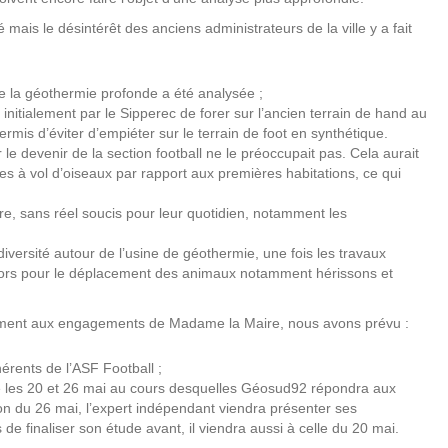
 mais le désintérêt des anciens administrateurs de la ville y a fait
eule la géothermie profonde a été analysée ;
sé initialement par le Sipperec de forer sur l’ancien terrain de hand au
mis d’éviter d’empiéter sur le terrain de foot en synthétique.
e devenir de la section football ne le préoccupait pas. Cela aurait
es à vol d’oiseaux par rapport aux premières habitations, ce qui
ère, sans réel soucis pour leur quotidien, notamment les
iodiversité autour de l’usine de géothermie, une fois les travaux
idors pour le déplacement des animaux notamment hérissons et
mément aux engagements de Madame la Maire, nous avons prévu :
hérents de l’ASF Football ;
e les 20 et 26 mai au cours desquelles Géosud92 répondra aux
ion du 26 mai, l’expert indépendant viendra présenter ses
 de finaliser son étude avant, il viendra aussi à celle du 20 mai.