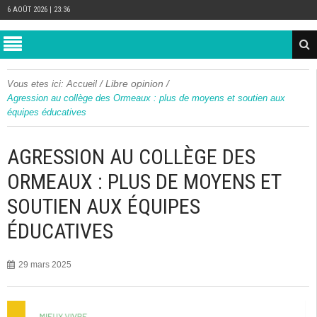
6 AOÛT 2026 | 23:36
/
Libre opinion
/
Vous etes ici:
Accueil
Agression au collège des Ormeaux : plus de moyens et soutien aux
équipes éducatives
AGRESSION AU COLLÈGE DES
ORMEAUX : PLUS DE MOYENS ET
SOUTIEN AUX ÉQUIPES
ÉDUCATIVES
29 mars 2025