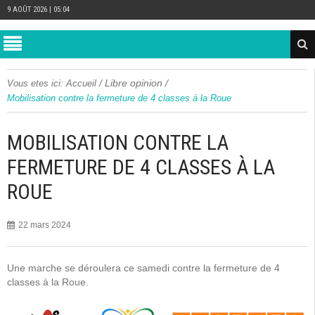
9 AOÛT 2026 | 05:04
/
Libre opinion
/
Vous etes ici:
Accueil
Mobilisation contre la fermeture de 4 classes à la Roue
MOBILISATION CONTRE LA
FERMETURE DE 4 CLASSES À LA
ROUE
22 mars 2024
Une marche se déroulera ce samedi contre la fermeture de 4
classes à la Roue.