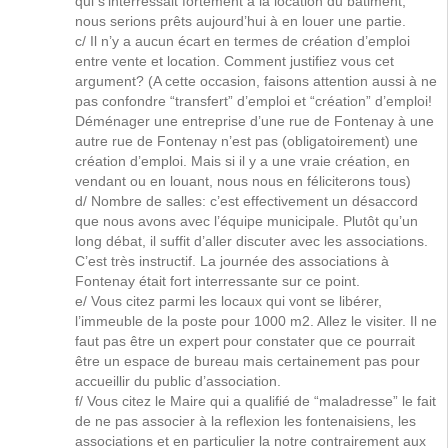
qui s’intérressait fortement à la location du bâtiment,
nous serions prêts aujourd’hui à en louer une partie.
c/ Il n’y a aucun écart en termes de création d’emploi
entre vente et location. Comment justifiez vous cet
argument? (A cette occasion, faisons attention aussi à ne
pas confondre “transfert” d’emploi et “création” d’emploi!
Déménager une entreprise d’une rue de Fontenay à une
autre rue de Fontenay n’est pas (obligatoirement) une
création d’emploi. Mais si il y a une vraie création, en
vendant ou en louant, nous nous en féliciterons tous)
d/ Nombre de salles: c’est effectivement un désaccord
que nous avons avec l’équipe municipale. Plutôt qu’un
long débat, il suffit d’aller discuter avec les associations.
C’est très instructif. La journée des associations à
Fontenay était fort interressante sur ce point.
e/ Vous citez parmi les locaux qui vont se libérer,
l’immeuble de la poste pour 1000 m2. Allez le visiter. Il ne
faut pas être un expert pour constater que ce pourrait
être un espace de bureau mais certainement pas pour
accueillir du public d’association.
f/ Vous citez le Maire qui a qualifié de “maladresse” le fait
de ne pas associer à la reflexion les fontenaisiens, les
associations et en particulier la notre contrairement aux