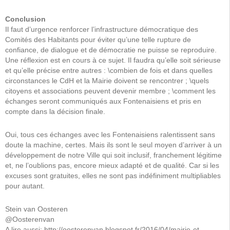
Conclusion
Il faut d’urgence renforcer l’infrastructure démocratique des
Comités des Habitants pour éviter qu’une telle rupture de
confiance, de dialogue et de démocratie ne puisse se reproduire.
Une réflexion est en cours à ce sujet. Il faudra qu’elle soit sérieuse
et qu’elle précise entre autres : \combien de fois et dans quelles
circonstances le CdH et la Mairie doivent se rencontrer ; \quels
citoyens et associations peuvent devenir membre ; \comment les
échanges seront communiqués aux Fontenaisiens et pris en
compte dans la décision finale.
Oui, tous ces échanges avec les Fontenaisiens ralentissent sans
doute la machine, certes. Mais ils sont le seul moyen d’arriver à un
développement de notre Ville qui soit inclusif, franchement légitime
et, ne l’oublions pas, encore mieux adapté et de qualité. Car si les
excuses sont gratuites, elles ne sont pas indéfiniment multipliables
pour autant.
Stein van Oosteren
@Oosterenvan
A lire aussi: http://oosterenvan.blogspot.fr/2016/04/mairie-et-