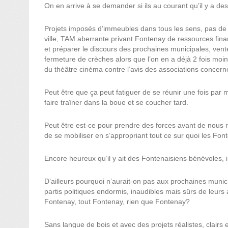
On en arrive à se demander si ils au courant qu’il y a d
Projets imposés d’immeubles dans tous les sens, pas de 
ville, TAM aberrante privant Fontenay de ressources fin
et préparer le discours des prochaines municipales, vent
fermeture de crèches alors que l’on en a déjà 2 fois mo
du théâtre cinéma contre l’avis des associations concer
Peut être que ça peut fatiguer de se réunir une fois par 
faire traîner dans la boue et se coucher tard.
Peut être est-ce pour prendre des forces avant de nous
de se mobiliser en s’appropriant tout ce sur quoi les Fo
Encore heureux qu’il y ait des Fontenaisiens bénévoles
D’ailleurs pourquoi n’aurait-on pas aux prochaines muni
partis politiques endormis, inaudibles mais sûrs de leur
Fontenay, tout Fontenay, rien que Fontenay?
Sans langue de bois et avec des projets réalistes, clairs e