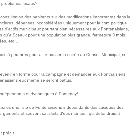
es problèmes locaux?
consultation des habitants sur des modifications importantes dans la
ancières, dépenses inconsidérées uniquement pour la com politique
es d’actifs municipaux pourtant bien nécessaires aux Fontenaisiens,
ins qu’a Sceaux pour une population plus grande, fermeture 9 mois
nées, etc…
mois à peu près pour aller passer la soirée au Conseil Municipal, se
 revenir en forme pour la campagne et demander aux Fontnaisiens
ntenaisiens eux même se seront battus.
, indépendants et dynamiques à Fontenay!
cipales une liste de Fontenaisiens indépendants des caciques des
s arguments et souvent satisfaits d’eux mêmes,
qui défendraient
t précis .