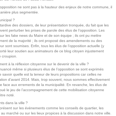
l’opposition ne sont pas à la hauteur des enjeux de notre commune, il
 manière plus segmentée.
unicipal ?
tardive des dossiers, de leur présentation tronquée, du fait que les
vent perturber les prises de parole des élus de l’opposition. Les
 sur les fake news du Maire et de son équipe ; ils ont pu mettre
onnement de la majorité ; ils ont proposé des amendements ou des
eur sont soumises. Enfin, tous les élus de l’opposition actuelle (y
orté leur soutien aux animateurs de ce blog citoyen injustement
é croupion.
ment à la réflexion citoyenne sur le devenir de la ville ?
s nuancé même si plusieurs élus de l’opposition se sont exprimés
savoir quelle est la teneur de leurs propositions car celles ne
uation d’avant 2014. Mais, trop souvent, nous sommes effectivement
ne face aux errements de la municipalité. En revanche, les élus de
joué le jeu de l’accompagnement de cette mobilisation citoyenne
être noté.
ts dans la ville ?
 présent sur les évènements comme les conseils de quartier, les
 au marché ou sur les lieux propices à la discussion dans notre ville.