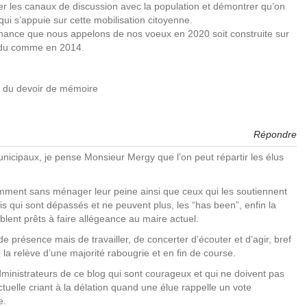
plier les canaux de discussion avec la population et démontrer qu’on
qui s’appuie sur cette mobilisation citoyenne.
ernance que nous appelons de nos voeux en 2020 soit construite sur
endu comme en 2014.
t du devoir de mémoire
Répondre
unicipaux, je pense Monsieur Mergy que l’on peut répartir les élus
stamment sans ménager leur peine ainsi que ceux qui les soutiennent
is qui sont dépassés et ne peuvent plus, les “has been”, enfin la
ent prêts à faire allégeance au maire actuel.
e présence mais de travailler, de concerter d’écouter et d’agir, bref
 la relève d’une majorité rabougrie et en fin de course.
ministrateurs de ce blog qui sont courageux et qui ne doivent pas
ctuelle criant à la délation quand une élue rappelle un vote
e.