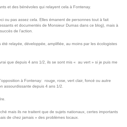
nts et des bénévoles qui relayent cela à Fontenay.
ceci ou pas assez cela. Elles émanent de personnes tout à fait
ntéressants et documentés de Monsieur Dumas dans ce blog), mais à
nsuccès de l’action.
s été relayée, développée, amplifiée, au moins par les écologistes
rai que depuis 4 ans 1/2, ils se sont mis « au vert » si je puis me
l’opposition à Fontenay:
rouge, rose, vert clair, foncé ou autre
ion assourdissante depuis 4 ans 1/2.
re.
ché mais ils ne traitent que de sujets nationaux, certes importants
amais de chez jamais » des problèmes locaux.