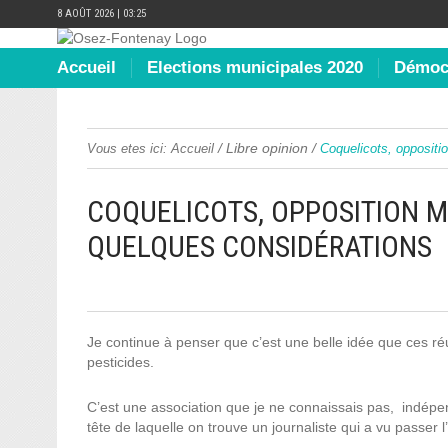
8 AOÛT 2026 | 03:25
Accueil
Elections municipales 2020
Démocr
/
Libre opinion
/
Vous etes ici:
Accueil
Coquelicots, oppositi
COQUELICOTS, OPPOSITION M
QUELQUES CONSIDÉRATIONS
Je continue à penser que c’est une belle idée que ces ré
pesticides.
C’est une association que je ne connaissais pas,
indépen
tête de laquelle on trouve un journaliste qui a vu passer l