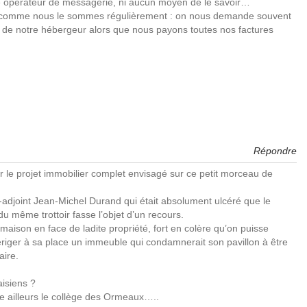
re opérateur de messagerie, ni aucun moyen de le savoir…
, comme nous le sommes régulièrement : on nous demande souvent
ès de notre hébergeur alors que nous payons toutes nos factures
Répondre
sur le projet immobilier complet envisagé sur ce petit morceau de
re-adjoint Jean-Michel Durand qui était absolument ulcéré que le
du même trottoir fasse l’objet d’un recours.
 maison en face de ladite propriété, fort en colère qu’on puisse
ur ériger à sa place un immeuble qui condamnerait son pavillon à être
aire.
aisiens ?
re ailleurs le collège des Ormeaux…..