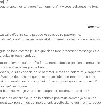
rejeté.
ous silence, les attaques “ad hominem” à visées politiques ne font
Répondre
assalle d’écrire sans pseudo et sous votre patronyme.
tique”, c’est d’une petitesse et d’un banal très tendance et si vous
langue de bois comme je l’indique dans mon précédent message et je
bréviation patronymique.
t parce qu’ayant joué un rôle fondamental dans la gestion communale
 plus pratiqué la langue de bois….
nais, je suis capable de le nommer. Il était en colère et je rapporte
 évoquez des raisons qui ne sont pas l’objet de mon propos et le
n’ai rien mentionné à ce sujet ni même suggéré quoi que ce soit. J’ai
tions qu’il m’a données.
ien informé, je vous laisse dégainer, éclairez-nous donc !
ison en est simple, je ne la connais pas mais comme je suis une
iment aux personnes qui me parlent, à cette dame qui m’a interpelée