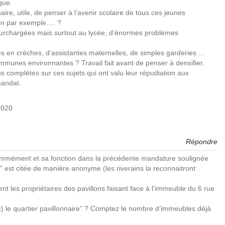
que.
ssaire, utile, de penser à l’avenir scolaire de tous ces jeunes
lon par exemple…. ?
s surchargées mais surtout au lycée, d’énormes problèmes
en crèches, d’assistantes maternelles, de simples garderies….
communes environnantes ? Travail fait avant de penser à densifier.
s complètes sur ces sujets qui ont valu leur répudiation aux
mandat.
2020
Répondre
nommément et sa fonction dans la précédente mandature soulignée
” est citée de manière anonyme (les riverains la reconnaitront
nt les propriétaires des pavillons faisant face à l’immeuble du 6 rue
ic) le quartier pavillonnaire” ? Comptez le nombre d’immeubles déjà