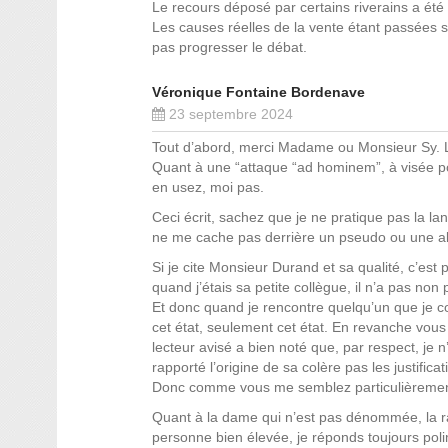
Le recours déposé par certains riverains a été 
Les causes réelles de la vente étant passées s
pas progresser le débat.
Véronique Fontaine Bordenave
23 septembre 2024
Tout d’abord, merci Madame ou Monsieur Sy. L
Quant à une “attaque “ad hominem”, à visée poli
en usez, moi pas.
Ceci écrit, sachez que je ne pratique pas la 
ne me cache pas derrière un pseudo ou une a
Si je cite Monsieur Durand et sa qualité, c’es
quand j’étais sa petite collègue, il n’a pas non
Et donc quand je rencontre quelqu’un que je con
cet état, seulement cet état. En revanche vous
lecteur avisé a bien noté que, par respect, je 
rapporté l’origine de sa colère pas les justifica
Donc comme vous me semblez particulièrement b
Quant à la dame qui n’est pas dénommée, la ra
personne bien élevée, je réponds toujours pol