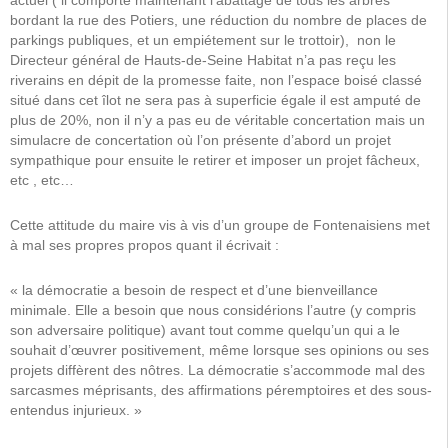
actuel ( il comporte maintenant l’abattage de tous les arbres
bordant la rue des Potiers, une réduction du nombre de places de
parkings publiques, et un empiétement sur le trottoir),
non le
Directeur général de Hauts-de-Seine Habitat n’a pas reçu les
riverains en dépit de la promesse faite, non l’espace boisé classé
situé dans cet îlot ne sera pas à superficie égale il est amputé de
plus de 20%, non il n’y a pas eu de véritable concertation mais un
simulacre de concertation où l’on présente d’abord un projet
sympathique pour ensuite le retirer et imposer un projet fâcheux,
etc , etc…
Cette attitude du maire vis à vis d’un groupe de Fontenaisiens met
à mal ses propres propos quant il écrivait :
« la démocratie a besoin de respect et d’une bienveillance
minimale. Elle a besoin que nous considérions l’autre (y compris
son adversaire politique) avant tout comme quelqu’un qui a le
souhait d’œuvrer positivement, même lorsque ses opinions ou ses
projets diffèrent des nôtres. La démocratie s’accommode mal des
sarcasmes méprisants, des affirmations péremptoires et des sous-
entendus injurieux. »