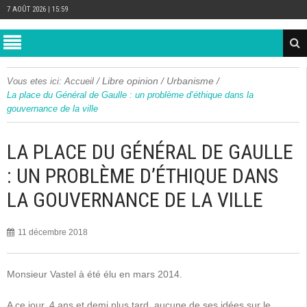
7 AOÛT 2026 | 15:59
/
Libre opinion
/
Urbanisme
/
Vous etes ici:
Accueil
La place du Général de Gaulle : un problème d’éthique dans la
gouvernance de la ville
LA PLACE DU GÉNÉRAL DE GAULLE
: UN PROBLÈME D’ÉTHIQUE DANS
LA GOUVERNANCE DE LA VILLE
11 décembre 2018
Monsieur Vastel à été élu en mars 2014.
A ce jour, 4 ans et demi plus tard, aucune de ses idées sur le