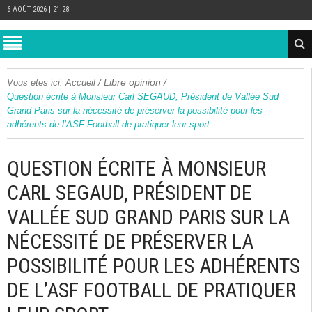
6 AOÛT 2026 | 21:28
/
Libre opinion
/
Vous etes ici:
Accueil
Question écrite à Monsieur Carl SEGAUD, Président de Vallée Sud
Grand Paris sur la nécessité de préserver la possibilité pour les
adhérents de l’ASF Football de pratiquer leur sport
QUESTION ÉCRITE À MONSIEUR
CARL SEGAUD, PRÉSIDENT DE
VALLÉE SUD GRAND PARIS SUR LA
NÉCESSITÉ DE PRÉSERVER LA
POSSIBILITÉ POUR LES ADHÉRENTS
DE L’ASF FOOTBALL DE PRATIQUER