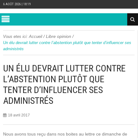
6 AOÛT 2026 | 18:19
/
Libre opinion
/
Vous etes ici:
Accueil
Un élu devrait lutter contre l’abstention plutôt que tenter d’influencer ses
administrés
UN ÉLU DEVRAIT LUTTER CONTRE
L’ABSTENTION PLUTÔT QUE
TENTER D’INFLUENCER SES
ADMINISTRÉS
18 avril 2017
Nous avons tous reçu dans nos boites au lettre ce dimanche de