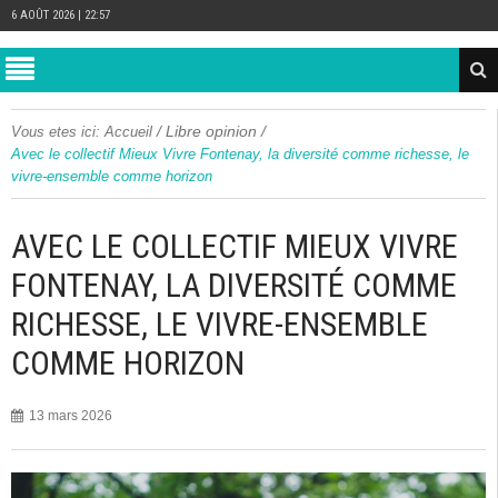
6 AOÛT 2026 | 22:57
/
Libre opinion
/
Vous etes ici:
Accueil
Avec le collectif Mieux Vivre Fontenay, la diversité comme richesse, le
vivre-ensemble comme horizon
AVEC LE COLLECTIF MIEUX VIVRE
FONTENAY, LA DIVERSITÉ COMME
RICHESSE, LE VIVRE-ENSEMBLE
COMME HORIZON
13 mars 2026