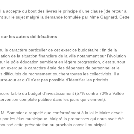
Il a accepté du bout des lèvres le principe d’une clause )de retour à
ent sur le sujet malgré la demande formulée par Mme Gagnard. Cette
n sur les autres délibérations
le caractère particulier de cet exercice budgétaire : fin de la
ion de la situation financière de la ville notamment sur l’évolution
sur le pôle éducation semblent en légère progression, c’est surtout
mis en exergue le caractère étale des dépenses de personnel et le
ifficultés de recrutement touchent toutes les collectivités. Il a
-tout et qu’il n’est pas possible d’identifier les priorités.
 encore faible du budget d’investissement (57% contre 70% à Vallée
tervention complète publiée dans les jours qui viennent).
M. Sommier a rappelé que conformément à la loi le Maire devait
s par les élus municipaux. Malgré la promesses qui nous avait été
 repoussé cette présentation au prochain conseil municipal.