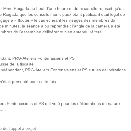
ar Mme Reigada au bout d’une heure et demi car elle refusait qu’un
 Reigada que les conseils municipaux étant publics, il était légal de
engagé à « flouter » le cas échéant les visages des membres du
e minutes, la séance a pu reprendre : l’angle de la caméra a été
embres de l’assemblée délibérante bien entendu réitéré.
ndant, PRG-Ateliers Fontenaisiens et PS
sse de la fiscalité
Indépendant, PRG-Ateliers Fontenaisiens et PS sur les délibérations
’était présenté pour cette fois.
rs Fontenaisiens et PS ont voté pour les délibérations de nature
al :
 de l’appel à projet