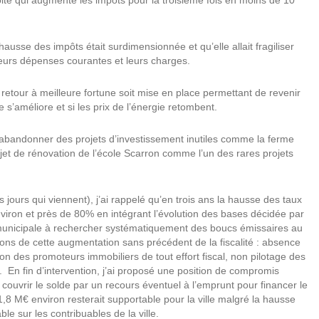
ite qui augmente les impôts pour la troisième fois en moins de 10
usse des impôts était surdimensionnée et qu’elle allait fragiliser
leurs dépenses courantes et leurs charges.
retour à meilleure fortune soit mise en place permettant de revenir
s’améliore et si les prix de l’énergie retombent.
à abandonner des projets d’investissement inutiles comme la ferme
ojet de rénovation de l’école Scarron comme l’un des rares projets
jours qui viennent), j’ai rappelé qu’en trois ans la hausse des taux
viron et près de 80% en intégrant l’évolution des bases décidée par
e municipale à rechercher systématiquement des boucs émissaires au
isons de cette augmentation sans précédent de la fiscalité : absence
ion des promoteurs immobiliers de tout effort fiscal, non pilotage des
 En fin d’intervention, j’ai proposé une position de compromis
à couvrir le solde par un recours éventuel à l’emprunt pour financer le
,8 M€ environ resterait supportable pour la ville malgré la hausse
le sur les contribuables de la ville.