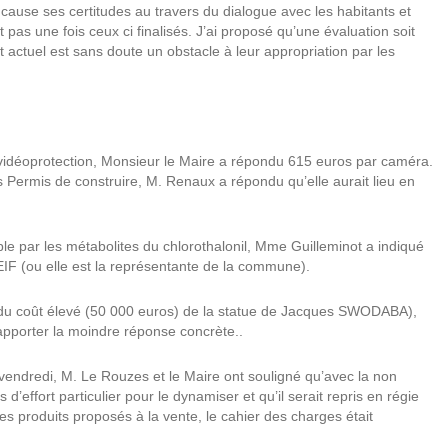
 en cause ses certitudes au travers du dialogue avec les habitants et
t pas une fois ceux ci finalisés. J’ai proposé qu’une évaluation soit
ent actuel est sans doute un obstacle à leur appropriation par les
vidéoprotection, Monsieur le Maire a répondu 615 euros par caméra.
 Permis de construire, M. Renaux a répondu qu’elle aurait lieu en
able par les métabolites du chlorothalonil, Mme Guilleminot a indiqué
EIF (ou elle est la représentante de la commune).
l du coût élevé (50 000 euros) de la statue de Jacques SWODABA),
apporter la moindre réponse concrète..
vendredi, M. Le Rouzes et le Maire ont souligné qu’avec la non
d’effort particulier pour le dynamiser et qu’il serait repris en régie
des produits proposés à la vente, le cahier des charges était