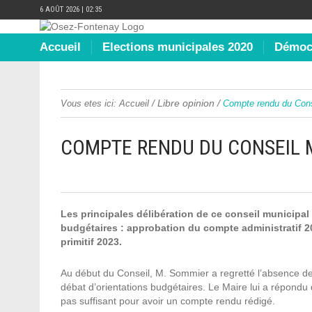
6 AOÛT 2026 | 02:35
Accueil
Elections municipales 2020
Démocr
/
Libre opinion
/
Vous etes ici:
Accueil
Compte rendu du Conse
COMPTE RENDU DU CONSEIL M
Les principales délibération de ce conseil municipal 
budgétaires : approbation du compte administratif 2
primitif 2023.
Au début du Conseil, M. Sommier a regretté l’absence de
débat d’orientations budgétaires. Le Maire lui a répondu q
pas suffisant pour avoir un compte rendu rédigé.