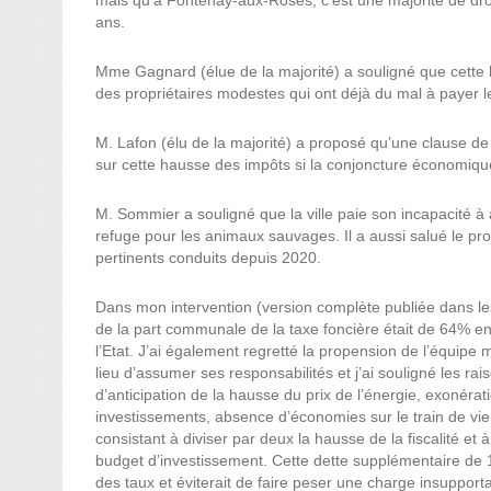
mais qu’à Fontenay-aux-Roses, c’est une majorité de dro
ans.
Mme Gagnard (élue de la majorité) a souligné que cette ha
des propriétaires modestes qui ont déjà du mal à payer 
M. Lafon (élu de la majorité) a proposé qu’une clause de 
sur cette hausse des impôts si la conjoncture économique 
M. Sommier a souligné que la ville paie son incapacité 
refuge pour les animaux sauvages. Il a aussi salué le pr
pertinents conduits depuis 2020.
Dans mon intervention (version complète publiée dans les 
de la part communale de la taxe foncière était de 64% en
l’Etat. J’ai également regretté la propension de l’équip
lieu d’assumer ses responsabilités et j’ai souligné les ra
d’anticipation de la hausse du prix de l’énergie, exonérat
investissements, absence d’économies sur le train de vie.
consistant à diviser par deux la hausse de la fiscalité et 
budget d’investissement. Cette dette supplémentaire de 1
des taux et éviterait de faire peser une charge insupportab