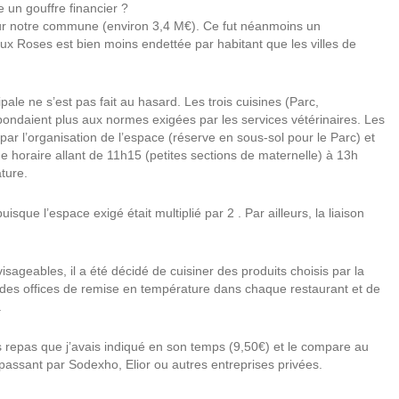
le un gouffre financier ?
our notre commune (environ 3,4 M€). Ce fut néanmoins un
ux Roses est bien moins endettée par habitant que les villes de
ale ne s’est pas fait au hasard. Les trois cuisines (Parc,
pondaient plus aux normes exigées par les services vétérinaires. Les
 par l’organisation de l’espace (réserve en sous-sol pour le Parc) et
e horaire allant de 11h15 (petites sections de maternelle) à 13h
ture.
sque l’espace exigé était multiplié par 2 . Par ailleurs, la liaison
ageables, il a été décidé de cuisiner des produits choisis par la
ser des offices de remise en température dans chaque restaurant et de
.
s repas que j’avais indiqué en son temps (9,50€) et le compare au
 passant par Sodexho, Elior ou autres entreprises privées.