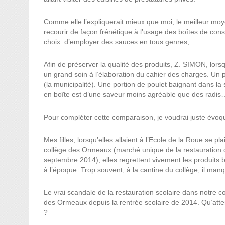
Comme elle l’expliquerait mieux que moi, le meilleur moye
recourir de façon frénétique à l’usage des boîtes de con
choix. d’employer des sauces en tous genres,…
Afin de préserver la qualité des produits, Z. SIMON, lors
un grand soin à l’élaboration du cahier des charges. Un p
(la municipalité). Une portion de poulet baignant dans la 
en boîte est d’une saveur moins agréable que des radis
Pour compléter cette comparaison, je voudrai juste évoq
Mes filles, lorsqu’elles allaient à l’Ecole de la Roue se p
collège des Ormeaux (marché unique de la restauration d
septembre 2014), elles regrettent vivement les produits bi
à l’époque. Trop souvent, à la cantine du collège, il manqu
Le vrai scandale de la restauration scolaire dans notre c
des Ormeaux depuis la rentrée scolaire de 2014. Qu’att
?