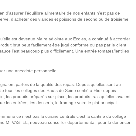
n d’assurer l’équilibre alimentaire de nos enfants n’est pas de
serve, d’acheter des viandes et poissons de second ou de troisième
qu’elle est devenue Maire adjointe aux Ecoles, a continué à accorder
roduit brut peut facilement être jugé conforme ou pas par le client
sauce l’est beaucoup plus difficilement. Une entrée tomates/lentilles
…
uer une anecdote personnelle.
laignaient parfois de la qualité des repas. Depuis qu’elles sont au
e tous les collèges des Hauts de Seine confié à Elior depuis
o, les produits préparés sur place, les produits frais qu’elles avaient
e les entrées, les desserts, le fromage voire le plat principal.
ommune ce n’est pas la cuisine centrale c’est la cantine du collège
end M. VASTEL, nouveau conseiller départemental, pour le dénoncer