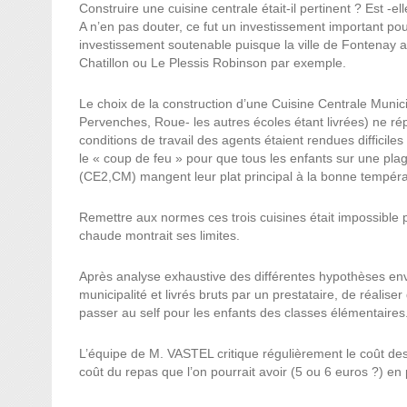
Construire une cuisine centrale était-il pertinent ? Est -el
A n’en pas douter, ce fut un investissement important p
investissement soutenable puisque la ville de Fontenay a
Chatillon ou Le Plessis Robinson par exemple.
Le choix de la construction d’une Cuisine Centrale Municip
Pervenches, Roue- les autres écoles étant livrées) ne ré
conditions de travail des agents étaient rendues difficiles
le « coup de feu » pour que tous les enfants sur une plag
(CE2,CM) mangent leur plat principal à la bonne tempéra
Remettre aux normes ces trois cuisines était impossible pui
chaude montrait ses limites.
Après analyse exhaustive des différentes hypothèses envis
municipalité et livrés bruts par un prestataire, de réali
passer au self pour les enfants des classes élémentaires
L’équipe de M. VASTEL critique régulièrement le coût de
coût du repas que l’on pourrait avoir (5 ou 6 euros ?) en