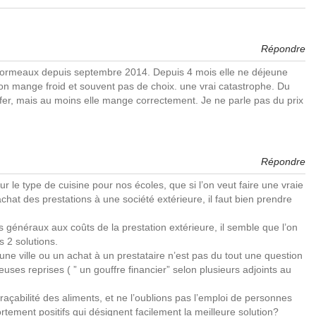
Répondre
es ormeaux depuis septembre 2014. Depuis 4 mois elle ne déjeune
n, on mange froid et souvent pas de choix. une vrai catastrophe. Du
fer, mais au moins elle mange correctement. Je ne parle pas du prix
Répondre
 le type de cuisine pour nos écoles, que si l’on veut faire une vraie
hat des prestations à une société extérieure, il faut bien prendre
s généraux aux coûts de la prestation extérieure, il semble que l’on
s 2 solutions.
une ville ou un achat à un prestataire n’est pas du tout une question
es reprises ( ” un gouffre financier” selon plusieurs adjoints au
 traçabilité des aliments, et ne l’oublions pas l’emploi de personnes
tement positifs qui désignent facilement la meilleure solution?