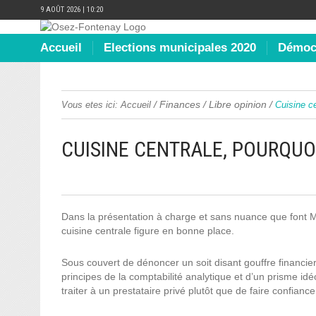
9 AOÛT 2026 | 10:20
Accueil
Elections municipales 2020
Démocr
/
Finances
/
Libre opinion
/
Vous etes ici:
Accueil
Cuisine ce
CUISINE CENTRALE, POURQUOI
Dans la présentation à charge et sans nuance que font M.
cuisine centrale figure en bonne place.
Sous couvert de dénoncer un soit disant gouffre financi
principes de la comptabilité analytique et d’un prisme idé
traiter à un prestataire privé plutôt que de faire confian