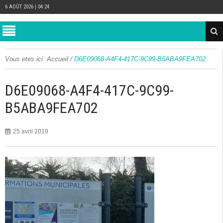
6 AOÛT 2026 | 04:24
/
Vous etes ici:
Accueil
D6E09068-A4F4-417C-9C99-B5ABA9FEA702
D6E09068-A4F4-417C-9C99-
B5ABA9FEA702
25 avril 2019