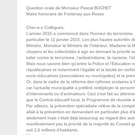
Question orale de Monsieur Pascal BUCHET
Maire honoraire de Fontenay-aux-Roses
Cher-e-s Collègues,
L’année 2015 a commencé dans l’horreur du terrorisme. U
particulier le 11 janvier 2015. Les plus hautes autorités 
Ministre, Monsieur le Ministre de l’Intérieur, Madame la M
citoyens et les collectivités à agir en donnant la priorité 
lutter contre le terrorisme, l’antisémitisme, le racisme, l
Mais nous savons bien qu’entre la Police et l’Education n
républicaines et notamment l’égalité et la laïcité en renfo
socio-éducatives (associatives ou municipales) et la prév
Or, dans le cadre de la réforme des rythmes scolaires à
car l’actuelle municipalité a préféré redéployer le perso
d’intervenants ou d’animateurs. Ceci s’est fait au détrime
que le Contrat éducatif local, le Programme de réussite 
Par ailleurs, la prévention spécialisée relève de la comp
allait à la prévention en demandant en particulier plus
seulement mais c’était déjà beaucoup au regard des aut
manifestement pas la priorité de la majorité du Conseil 
soit 1,6 millions d’habitants.