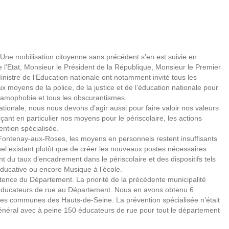
ne mobilisation citoyenne sans précédent s’en est suivie en
de l’Etat, Monsieur le Président de la République, Monsieur le Premier
inistre de l’Education nationale ont notamment invité tous les
aux moyens de la police, de la justice et de l’éducation nationale pour
’islamophobie et tous les obscurantismes.
ationale, nous nous devons d’agir aussi pour faire valoir nos valeurs
rçant en particulier nos moyens pour le périscolaire, les actions
ention spécialisée.
 Fontenay-aux-Roses, les moyens en personnels restent insuffisants
nnel existant plutôt que de créer les nouveaux postes nécessaires
nt du taux d’encadrement dans le périscolaire et des dispositifs tels
éducative ou encore Musique à l’école.
étence du Département. La priorité de la précédente municipalité
 d’éducateurs de rue au Département. Nous en avons obtenu 6
res communes des Hauts-de-Seine. La prévention spécialisée n’était
général avec à peine 150 éducateurs de rue pour tout le département