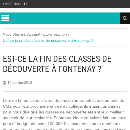
6 AOÛT 2026 | 14:51
/
Libre opinion
/
Vous etes ici:
Accueil
Est-ce la fin des classes de découverte à Fontenay ?
EST-CE LA FIN DES CLASSES DE
DÉCOUVERTE À FONTENAY ?
15 janvier 2016
Lors de la remise des livres de prix qu’on remettait aux enfants de
CM2 pour leur prochaine entrée au collège, ils étaient unanimes
pour nous dire que les classes de découverte étaient leur meilleur
souvenir de leur scolarité à Fontenay. Nous en avions fait une vraie
priorité budgétaire avec 100.000 € consacrés chaque année afin
de permettre à chaque enfant de partir au moins une fois en classe