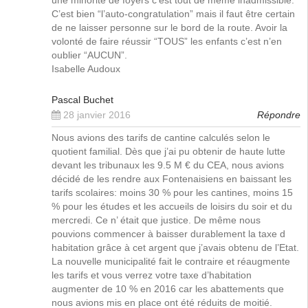
une minorité de foyers c’est tout de même inadmissible.
C’est bien “l’auto-congratulation” mais il faut être certain
de ne laisser personne sur le bord de la route. Avoir la
volonté de faire réussir “TOUS” les enfants c’est n’en
oublier “AUCUN”.
Isabelle Audoux
Pascal Buchet
28 janvier 2016
Répondre
Nous avions des tarifs de cantine calculés selon le
quotient familial. Dès que j’ai pu obtenir de haute lutte
devant les tribunaux les 9.5 M € du CEA, nous avions
décidé de les rendre aux Fontenaisiens en baissant les
tarifs scolaires: moins 30 % pour les cantines, moins 15
% pour les études et les accueils de loisirs du soir et du
mercredi. Ce n’ était que justice. De même nous
pouvions commencer à baisser durablement la taxe d
habitation grâce à cet argent que j’avais obtenu de l’Etat.
La nouvelle municipalité fait le contraire et réaugmente
les tarifs et vous verrez votre taxe d’habitation
augmenter de 10 % en 2016 car les abattements que
nous avions mis en place ont été réduits de moitié.