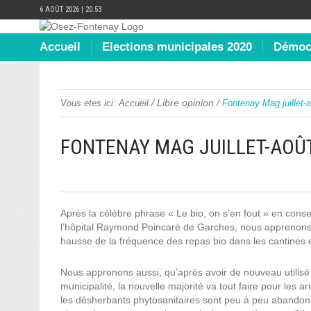
6 AOÛT 2026 | 20:53
Accueil
Elections municipales 2020
Démocr
/
Libre opinion
/
Vous etes ici:
Accueil
Fontenay Mag juillet-
FONTENAY MAG JUILLET-AOÛT
Après la célèbre phrase « Le bio, on s’en fout » en conse
l’hôpital Raymond Poincaré de Garches, nous apprenons q
hausse de la fréquence des repas bio dans les cantines es
Nous apprenons aussi, qu’après avoir de nouveau utilisé
municipalité, la nouvelle majorité va tout faire pour les a
les désherbants phytosanitaires sont peu à peu abandonné