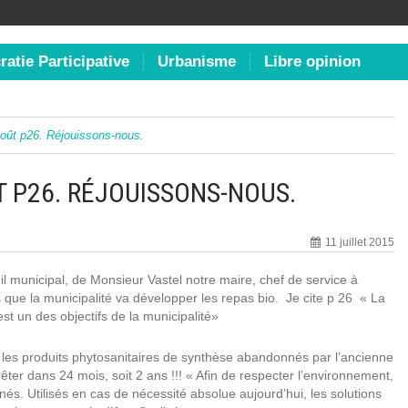
atie Participative
Urbanisme
Libre opinion
août p26. Réjouissons-nous.
 P26. RÉJOUISSONS-NOUS.
11 juillet 2015
il municipal, de Monsieur Vastel notre maire, chef de service à
ue la municipalité va développer les repas bio. Je cite p 26 « La
t un des objectifs de la municipalité»
 les produits phytosanitaires de synthèse abandonnés par l’ancienne
rrêter dans 24 mois, soit 2 ans !!! « Afin de respecter l’environnement,
s. Utilisés en cas de nécessité absolue aujourd’hui, les solutions