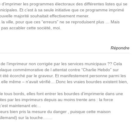
d’imprimer les programmes électoraux des différentes listes qui se
nicipales. Et c’est à sa seule initiative que ce programme imprimé
nouvelle majorité souhaitait effectivement mener.
e à la ville, pour que ces “erreurs” ne se reproduisent plus … Mais
s pas accabler cette société, moi.
Répondre
 de l’imprimeur non corrigée par les services municipaux ?? Cela
 plaque commémorative de l attentat contre “Charlie Hebdo” sur
 été écorché par le graveur. Et manifestement personne parmi les
elle même – n’avait vérifié….Donc les vraies bourdes existent bien,
 tous bords, elles font entrer les bourdes d’imprimerie dans une
tes par les imprimeurs depuis au moins trente ans : la force
 c’est maintenant etc…
lleurs bien pris la mesure du danger , puisque cette maison
allemand) sur la touche…….