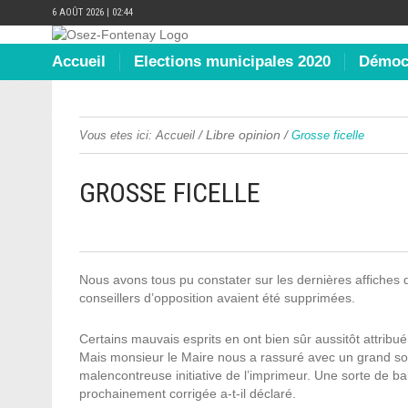
6 AOÛT 2026 | 02:44
Accueil
Elections municipales 2020
Démocr
/
Libre opinion
/
Vous etes ici:
Accueil
Grosse ficelle
GROSSE FICELLE
Nous avons tous pu constater sur les dernières affiches
conseillers d’opposition avaient été supprimées.
Certains mauvais esprits en ont bien sûr aussitôt attribué
Mais monsieur le Maire nous a rassuré avec un grand souri
malencontreuse initiative de l’imprimeur. Une sorte de b
prochainement corrigée a-t-il déclaré.