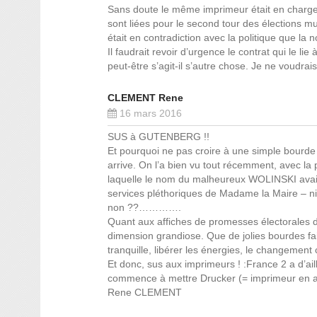
Sans doute le même imprimeur était en charge 
sont liées pour le second tour des élections mu
était en contradiction avec la politique que la 
Il faudrait revoir d’urgence le contrat qui le li
peut-être s’agit-il s’autre chose. Je ne voudrai
CLEMENT Rene
16 mars 2016
SUS à GUTENBERG !!
Et pourquoi ne pas croire à une simple bourde
arrive. On l’a bien vu tout récemment, avec la
laquelle le nom du malheureux WOLINSKI avait
services pléthoriques de Madame la Maire – ni 
non ??………….
Quant aux affiches de promesses électorales de
dimension grandiose. Que de jolies bourdes fai
tranquille, libérer les énergies, le changement
Et donc, sus aux imprimeurs ! :France 2 a d’ai
commence à mettre Drucker (= imprimeur en 
Rene CLEMENT