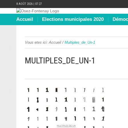
8 AOÛT 2026 | 07:27
Accueil
Elections municipales 2020
Démocr
/
Vous etes ici:
Accueil
Multiples_de_Un-1
MULTIPLES_DE_UN-1