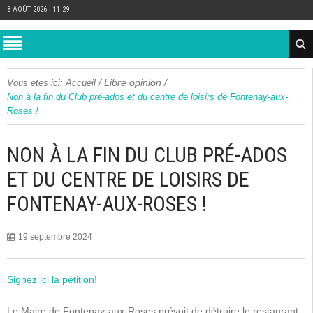
8 AOÛT 2026 | 11:29
/
Libre opinion
/
Vous etes ici:
Accueil
Non à la fin du Club pré-ados et du centre de loisirs de Fontenay-aux-
Roses !
NON À LA FIN DU CLUB PRÉ-ADOS
ET DU CENTRE DE LOISIRS DE
FONTENAY-AUX-ROSES !
19 septembre 2024
Signez ici la pétition!
Le Maire de Fontenay-aux-Roses prévoit de détruire le restaurant