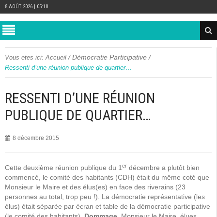
8 AOÛT 2026 | 05:10
/
Démocratie Participative
/
Vous etes ici:
Accueil
Ressenti d’une réunion publique de quartier…
RESSENTI D’UNE RÉUNION
PUBLIQUE DE QUARTIER…
8 décembre 2015
er
Cette deuxième réunion publique du 1
décembre a plutôt bien
commencé, le comité des habitants (CDH) était du même coté que
Monsieur le Maire et des élus(es) en face des riverains (23
personnes au total, trop peu !). La démocratie représentative (les
élus) était séparée par écran et table de la démocratie participative
(le comité des habitants).
Dommage
, Monsieur le Maire, élues