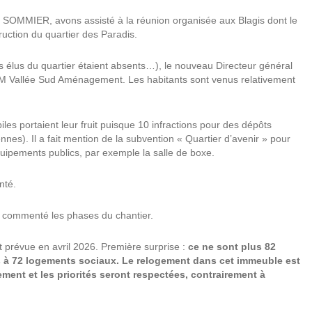
OMMIER, avons assisté à la réunion organisée aux Blagis dont le
truction du quartier des Paradis.
les élus du quartier étaient absents…), le nouveau Directeur général
EM Vallée Sud Aménagement. Les habitants sont venus relativement
les portaient leur fruit puisque 10 infractions pour des dépôts
es). Il a fait mention de la subvention « Quartier d’avenir » pour
uipements publics, par exemple la salle de boxe.
nté.
 commenté les phases du chantier.
t prévue en avril 2026. Première surprise :
ce ne sont plus 82
 à 72 logements sociaux. Le relogement dans cet immeuble est
gement et les priorités seront respectées, contrairement à