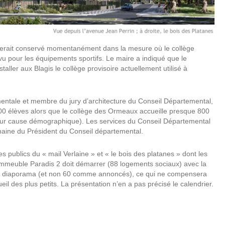
uel serait conservé momentanément dans la mesure où le collège
évu pour les équipements sportifs. Le maire a indiqué que le
aller aux Blagis le collège provisoire actuellement utilisé à
mentale et membre du jury d’architecture du Conseil Départemental,
400 élèves alors que le collège des Ormeaux accueille presque 800
pour cause démographique). Les services du Conseil Départemental
chaine du Président du Conseil départemental.
ublics du « mail Verlaine » et « le bois des platanes » dont les
’immeuble Paradis 2 doit démarrer (88 logements sociaux) avec la
le diaporama (et non 60 comme annoncés), ce qui ne compensera
il des plus petits. La présentation n’en a pas précisé le calendrier.