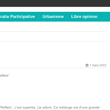
atie Participative
Urbanisme
Libre opinion
7 mars 2015
eflets”
 “Reflets”, c’est superbe, j’ai adoré. Ce mélange est d’une grande