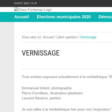
8 AOÛT 2026 | 14:33
Accueil
Elections municipales 2020
Démocr
/
Libre opinion
/
Vous etes ici:
Accueil
Vernissage
VERNISSAGE
Trois artistes exposent actuellement à la médiathèque “R
Emmanuel Infanti, photographe
Pierre Cornilleau, illustrateur-plasticien
Laurent Navarre, peintre
Je suis allée à la médiathèque hier pour voir l’exposition