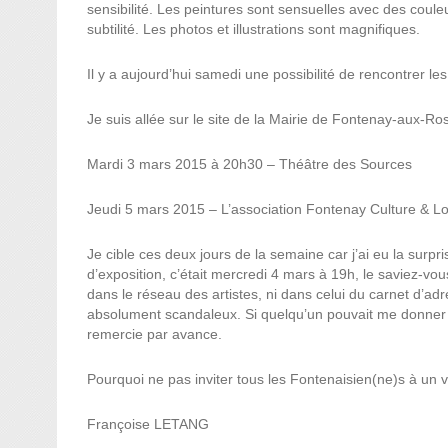
sensibilité. Les peintures sont sensuelles avec des coul
subtilité. Les photos et illustrations sont magnifiques.
Il y a aujourd’hui samedi une possibilité de rencontrer les
Je suis allée sur
le
site de la Mairie de Fontenay-aux-Rose
Mardi 3 mars 2015 à 20h30 – Théâtre des Sources
Jeudi 5 mars 2015 – L’association Fontenay Culture & L
Je cible ces deux jours de la semaine car j’ai eu la surpri
d’exposition, c’était mercredi 4 mars à 19h,
le
saviez-vous
dans
le
réseau des artistes, ni dans celui du carnet d’adr
absolument scandaleux. Si quelqu’un pouvait me donne
remercie par avance.
Pourquoi ne pas inviter tous les Fontenaisien(ne)s à un v
Françoise
LETANG