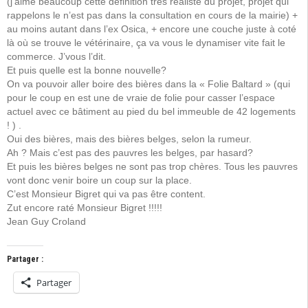
(j’aime beaucoup cette définition très réaliste du projet, projet qui
rappelons le n’est pas dans la consultation en cours de la mairie) +
au moins autant dans l’ex Osica, + encore une couche juste à coté
là où se trouve le vétérinaire, ça va vous le dynamiser vite fait le
commerce. J’vous l’dit.
Et puis quelle est la bonne nouvelle?
On va pouvoir aller boire des bières dans la « Folie Baltard » (qui
pour le coup en est une de vraie de folie pour casser l’espace
actuel avec ce bâtiment au pied du bel immeuble de 42 logements
! ) .
Oui des bières, mais des bières belges, selon la rumeur.
Ah ? Mais c’est pas des pauvres les belges, par hasard?
Et puis les bières belges ne sont pas trop chères. Tous les pauvres
vont donc venir boire un coup sur la place.
C’est Monsieur Bigret qui va pas être content.
Zut encore raté Monsieur Bigret !!!!!
Jean Guy Croland
Partager :
Partager