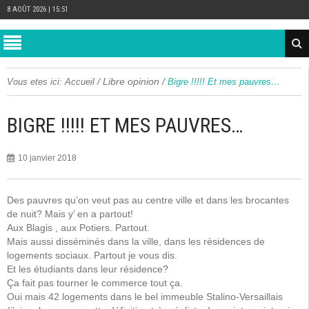
8 AOÛT 2026 | 15:51
/
Libre opinion
/
Vous etes ici:
Accueil
Bigre !!!!! Et mes pauvres…
BIGRE !!!!! ET MES PAUVRES…
10 janvier 2018
Des pauvres qu’on veut pas au centre ville et dans les brocantes
de nuit? Mais y’ en a partout!
Aux Blagis , aux Potiers. Partout.
Mais aussi disséminés dans la ville, dans les résidences de
logements sociaux. Partout je vous dis.
Et les étudiants dans leur résidence?
Ça fait pas tourner le commerce tout ça.
Oui mais 42 logements dans le bel immeuble Stalino-Versaillais