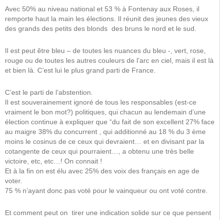
Avec 50% au niveau national et 53 % à Fontenay aux Roses, il
remporte haut la main les élections. Il réunit des jeunes des vieux
des grands des petits des blonds des bruns le nord et le sud.
Il est peut être bleu – de toutes les nuances du bleu -, vert, rose,
rouge ou de toutes les autres couleurs de l’arc en ciel, mais il est là
et bien là. C’est lui le plus grand parti de France.
C’est le parti de l’abstention.
Il est souverainement ignoré de tous les responsables (est-ce
vraiment le bon mot?) politiques, qui chacun au lendemain d’une
élection continue à expliquer que “du fait de son excellent 27% face
au maigre 38% du concurrent , qui additionné au 18 % du 3 ème
moins le cosinus de ce ceux qui devraient… et en divisant par la
cotangente de ceux qui pourraient…, a obtenu une très belle
victoire, etc, etc…! On connait !
Et à la fin on est élu avec 25% des voix des français en age de
voter.
75 % n’ayant donc pas voté pour le vainqueur ou ont voté contre.
Et comment peut on tirer une indication solide sur ce que pensent