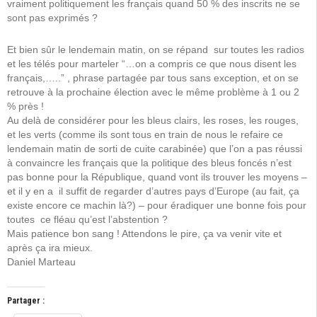
vraiment politiquement les français quand 50 % des inscrits ne se
sont pas exprimés ?
Et bien sûr le lendemain matin, on se répand sur toutes les radios
et les télés pour marteler “…on a compris ce que nous disent les
français,…..” , phrase partagée par tous sans exception, et on se
retrouve à la prochaine élection avec le même problème à 1 ou 2
% près !
Au delà de considérer pour les bleus clairs, les roses, les rouges,
et les verts (comme ils sont tous en train de nous le refaire ce
lendemain matin de sorti de cuite carabinée) que l’on a pas réussi
à convaincre les français que la politique des bleus foncés n’est
pas bonne pour la République, quand vont ils trouver les moyens –
et il y en a il suffit de regarder d’autres pays d’Europe (au fait, ça
existe encore ce machin là?) – pour éradiquer une bonne fois pour
toutes ce fléau qu’est l’abstention ?
Mais patience bon sang ! Attendons le pire, ça va venir vite et
après ça ira mieux.
Daniel Marteau
Partager :