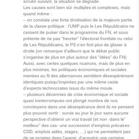
scrutin suivant, la situation se dégrade.
Les causes sont bien sûr multiples et complexes, mais
quand même :
– on constate une forte droitisation de la majeure partie
de la classe politique : l’UMP puis le Les Républicains ne
cessent de puiser dans le programme du FN, et sous
prétexte de ne pas “heurter” l’électorat frontiste ou celui
de Les Républicains, le PS n’en finit plus de glisser à
droite (on remarque d’ailleurs que le débat public
s’organise de plus en plus autour des “idées” du FN)
Aussi, avec certes quelques nuances, mais de plus en
plus minimes, les politiques économiques et sociales
menées au fil des alternances semblent désespérément
identiques puisqu’inspirées par une même caste
d’experts technocrates issus du même moule.
– plusieurs décennies de crise économique et sociale
quasi ininterrompues ont plongé nombre de nos
concitoyens dans une désespérance dont ils ne pensent
plus pouvoir sortir : survie au jour le jour sans aucune
perspective d’obtenir un vrai travail (et non -dans le”
meilleur” des cas- une succession d’emplois précaires :
CDD, emplois aidés, stages, …) qui ne permettent pas
de se projeter dans l’avenir, d’acquérir une certaine