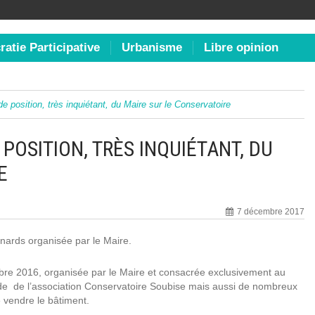
atie Participative
Urbanisme
Libre opinion
 position, très inquiétant, du Maire sur le Conservatoire
OSITION, TRÈS INQUIÉTANT, DU
RE
7 décembre 2017
enards organisée par le Maire.
bre 2016, organisée par le Maire et consacrée exclusivement au
iétude de l’association Conservatoire Soubise mais aussi de nombreux
e vendre le bâtiment.