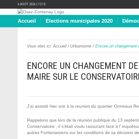
6 AOÛT 2026 | 12:10
Accueil
Elections municipales 2020
Démocr
/
Urbanisme
/
Vous etes ici:
Accueil
Encore un changement de
ENCORE UN CHANGEMENT DE P
MAIRE SUR LE CONSERVATOI
J’ai assisté hier soir à la reunion du quartier Ormeaux R
Rappelons que lors de la réunion publique du 13 septem
Conservatoire , il s’était voulu rassurant face à l’ inqu
autres Fontenaisiens sur les conditions de sa décision d