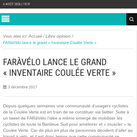
6 AOÛT 2026 | 18:31
/
Libre opinion
/
Vous etes ici:
Accueil
FARàVélo lance le grand « Inventaire Coulée Verte »
FARÀVÉLO LANCE LE GRAND
« INVENTAIRE COULÉE VERTE »
3 décembre 2017
Depuis quelques semaines une communauté d’usagers cyclistes
de la Coulée Verte est en train de se constituer via twitter. Suite à
un tweet de FARàVélo l’idée a même émergé de mobiliser les
cyclistes de toute la Banlieue Sud pour améliorer et « muscler » la
Coulée Verte. Car de plus en plus de personnes décident d’aller au
travail à vélo, et il est donc temps que cette communauté se