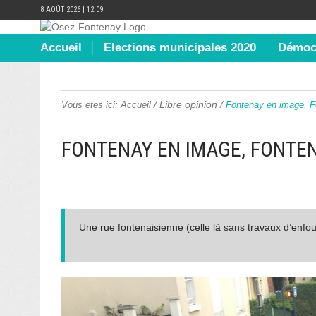
8 AOÛT 2026 | 12:09
Accueil
Elections municipales 2020
Démocr
/
Libre opinion
/
Vous etes ici:
Accueil
Fontenay en image, F
FONTENAY EN IMAGE, FONTE
Une rue fontenaisienne (celle là sans travaux d’enf