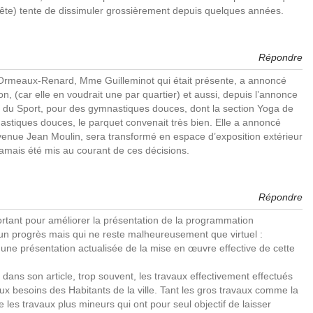
tête) tente de dissimuler grossièrement depuis quelques années.
Répondre
s Ormeaux-Renard, Mme Guilleminot qui était présente, a annoncé
on, (car elle en voudrait une par quartier) et aussi, depuis l’annonce
ses du Sport, pour des gymnastiques douces, dont la section Yoga de
nastiques douces, le parquet convenait très bien. Elle a annoncé
’avenue Jean Moulin, sera transformé en espace d’exposition extérieur
jamais été mis au courant de ces décisions.
Répondre
portant pour améliorer la présentation de la programmation
 un progrès mais qui ne reste malheureusement que virtuel :
 une présentation actualisée de la mise en œuvre effective de cette
dans son article, trop souvent, les travaux effectivement effectués
x besoins des Habitants de la ville. Tant les gros travaux comme la
ue les travaux plus mineurs qui ont pour seul objectif de laisser