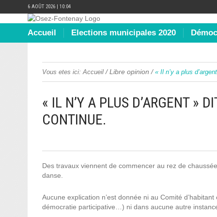
6 AOÛT 2026 | 10:04
Accueil
Elections municipales 2020
Démocr
/
Libre opinion
/
Vous etes ici:
Accueil
« Il n’y a plus d’argen
« IL N’Y A PLUS D’ARGENT » D
CONTINUE.
Des travaux viennent de commencer au rez de chaussée d
danse.
Aucune explication n’est donnée ni au Comité d’habitant
démocratie participative…) ni dans aucune autre instanc