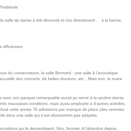
l’habitude.
e la salle de danse à été démonté et mis directement … à la benne.
s officieuses.
essus du conservatoire, la salle Bonnard : une salle à l’acoustique
ccueillir des concerts, de belles réunions, etc…Mais non, le maire
se avec son parquet remarquable aurait pu servir à la section danse
e très mauvaises conditions, mais aussi employée
à d’autres activités,
 refusé cette année 70 adhésions par manque de place (des rentrées
ivité dans une salle qui n’est absolument pas adaptée.
sociations qui le demandaient. Non, fermée. A l’abandon depuis