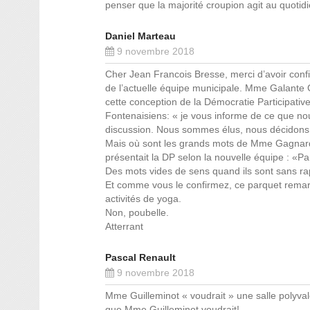
penser que la majorité croupion agit au quoti
Daniel Marteau
9 novembre 2018
Cher Jean Francois Bresse, merci d’avoir conf
de l’actuelle équipe municipale. Mme Galante G
cette conception de la Démocratie Participative
Fontenaisiens: « je vous informe de ce que no
discussion. Nous sommes élus, nous décidons,
Mais où sont les grands mots de Mme Gagnard a
présentait la DP selon la nouvelle équipe : «
Des mots vides de sens quand ils sont sans rap
Et comme vous le confirmez, ce parquet remarq
activités de yoga.
Non, poubelle.
Atterrant
Pascal Renault
9 novembre 2018
Mme Guilleminot « voudrait » une salle polyval
que Mme Guilleminot voudrait!