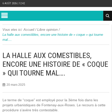
6 AOÛT 2026 | 12:42
/
Libre opinion
/
Vous etes ici:
Accueil
La halle aux comestibles, encore une histoire de « coque » qui tourne
mal….
LA HALLE AUX COMESTIBLES,
ENCORE UNE HISTOIRE DE « COQUE
» QUI TOURNE MAL….
20 mars 2025
Le terme de “coque” est employé pour la 3ème fois dans les
projets urbanistiques de Fontenay-aux-Roses. Le recours à cette
procédure s’avère très contestable.