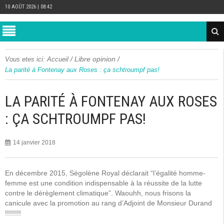
10 AOÛT 2026 | 08:42
/
Libre opinion
/
Vous etes ici:
Accueil
La parité à Fontenay aux Roses : ça schtroumpf pas!
LA PARITÉ À FONTENAY AUX ROSES
: ÇA SCHTROUMPF PAS!
14 janvier 2018
En décembre 2015, Ségolène Royal déclarait “l’égalité homme-
femme est une condition indispensable à la réussite de la lutte
contre le dérèglement climatique”. Waouhh, nous frisons la
canicule avec la promotion au rang d’Adjoint de Monsieur Durand
!!!!!!!!