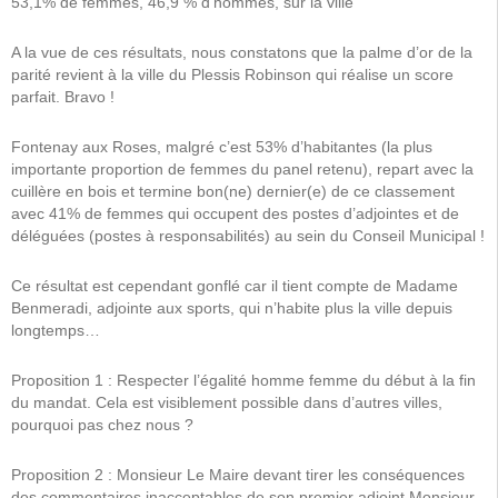
53,1% de femmes, 46,9 % d’hommes, sur la ville
A la vue de ces résultats, nous constatons que la palme d’or de la
parité revient à la ville du Plessis Robinson qui réalise un score
parfait. Bravo !
Fontenay aux Roses, malgré c’est 53% d’habitantes (la plus
importante proportion de femmes du panel retenu), repart avec la
cuillère en bois et termine bon(ne) dernier(e) de ce classement
avec 41% de femmes qui occupent des postes d’adjointes et de
déléguées (postes à responsabilités) au sein du Conseil Municipal !
Ce résultat est cependant gonflé car il tient compte de Madame
Benmeradi, adjointe aux sports, qui n’habite plus la ville depuis
longtemps…
Proposition 1 : Respecter l’égalité homme femme du début à la fin
du mandat. Cela est visiblement possible dans d’autres villes,
pourquoi pas chez nous ?
Proposition 2 : Monsieur Le Maire devant tirer les conséquences
des commentaires inacceptables de son premier adjoint Monsieur