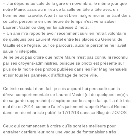
–
J’ai déjeuné au café de la gare en novembre, le même jour que
notre Maire, assis au milieu de la salle en tête à tête avec un
homme bien cravaté. A part moi et bien malgré moi en entrant dans
ce café, personne en une heure de temps n’est venu saluer
Laurent Vastel ou daigner lui adressé 2 mots.
–
Un ami m’a rapporté avoir récemment suivi en retrait volontaire
de quelques pas Laurent Vastel entre les places du Général de
Gaulle et de l’église. Sur ce parcours, aucune personne ne l’avait
salué ni interpellé.
Je ne peux pas croire que notre Maire n’est pas connu ni reconnu
par ses citoyens-administrés, puisque sa photo est présente sur
plus de la moitié des photos publiées dans les Far Mag mensuels
et sur tous les panneaux d’affichage de notre ville.
Ce triste constat étant fait, je suis aujourd’hui persuadé que la
dérive comportementale de Laurent Vastel (et de quelques un(e)s
de sa garde rapprochée) s’explique par le simple fait qu’il a été très
mal élu en 2014, comme l’a très justement rappelé Pascal Renault
dans un récent article publié le 17/12/18 dans ce Blog de ZOZOS.
Ceux qui commencent à croire qu’ils sont les meilleurs pour
entrainer derrière leur nom une vague de fontenaisiens très