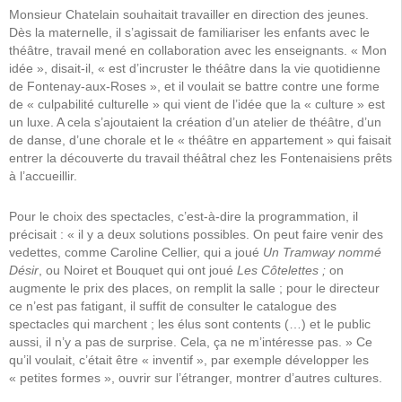
Monsieur Chatelain souhaitait travailler en direction des jeunes.
Dès la maternelle, il s’agissait de familiariser les enfants avec le
théâtre, travail mené en collaboration avec les enseignants. « Mon
idée », disait-il, « est d’incruster le théâtre dans la vie quotidienne
de Fontenay-aux-Roses », et il voulait se battre contre une forme
de « culpabilité culturelle » qui vient de l’idée que la « culture » est
un luxe. A cela s’ajoutaient la création d’un atelier de théâtre, d’un
de danse, d’une chorale et le « théâtre en appartement » qui faisait
entrer la découverte du travail théâtral chez les Fontenaisiens prêts
à l’accueillir.
Pour le choix des spectacles, c’est-à-dire la programmation, il
précisait : « il y a deux solutions possibles. On peut faire venir des
vedettes, comme Caroline Cellier, qui a joué
Un Tramway nommé
Désir
, ou Noiret et Bouquet qui ont joué
Les Côtelettes ;
on
augmente le prix des places, on remplit la salle ; pour le directeur
ce n’est pas fatigant, il suffit de consulter le catalogue des
spectacles qui marchent ; les élus sont contents (…) et le public
aussi, il n’y a pas de surprise. Cela, ça ne m’intéresse pas. » Ce
qu’il voulait, c’était être « inventif », par exemple développer les
« petites formes », ouvrir sur l’étranger, montrer d’autres cultures.