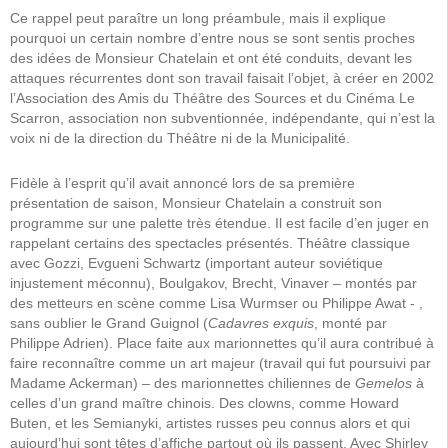
Ce rappel peut paraître un long préambule, mais il explique
pourquoi un certain nombre d’entre nous se sont sentis proches
des idées de Monsieur Chatelain et ont été conduits, devant les
attaques récurrentes dont son travail faisait l’objet, à créer en 2002
l’Association des Amis du Théâtre des Sources et du Cinéma Le
Scarron, association non subventionnée, indépendante, qui n’est la
voix ni de la direction du Théâtre ni de la Municipalité.
Fidèle à l’esprit qu’il avait annoncé lors de sa première
présentation de saison, Monsieur Chatelain a construit son
programme sur une palette très étendue. Il est facile d’en juger en
rappelant certains des spectacles présentés. Théâtre classique
avec Gozzi, Evgueni Schwartz (important auteur soviétique
injustement méconnu), Boulgakov, Brecht, Vinaver – montés par
des metteurs en scène comme Lisa Wurmser ou Philippe Awat ­- ,
sans oublier le Grand Guignol (
Cadavres exquis
, monté par
Philippe Adrien). Place faite aux marionnettes qu’il aura contribué à
faire reconnaître comme un art majeur (travail qui fut poursuivi par
Madame Ackerman) – des marionnettes chiliennes de
Gemelos
à
celles d’un grand maître chinois. Des clowns, comme Howard
Buten, et les Semianyki, artistes russes peu connus alors et qui
aujourd’hui sont têtes d’affiche partout où ils passent. Avec Shirley