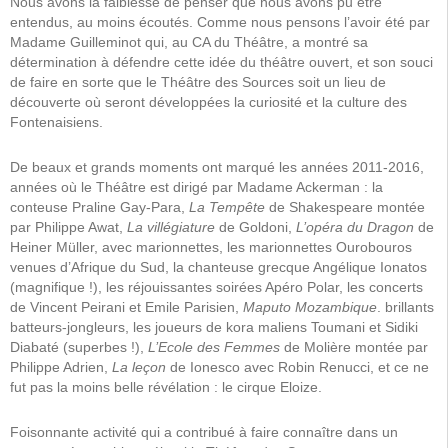
Nous avons la faiblesse de penser que nous avons pu être
entendus, au moins écoutés. Comme nous pensons l’avoir été par
Madame Guilleminot qui, au CA du Théâtre, a montré sa
détermination à défendre cette idée du théâtre ouvert, et son souci
de faire en sorte que le Théâtre des Sources soit un lieu de
découverte où seront développées la curiosité et la culture des
Fontenaisiens.
De beaux et grands moments ont marqué les années 2011-2016,
années où le Théâtre est dirigé par Madame Ackerman : la
conteuse Praline Gay-Para,
La Tempête
de Shakespeare montée
par Philippe Awat,
La villégiature
de Goldoni,
L’opéra du Dragon
de
Heiner Müller, avec marionnettes, les marionnettes Ourobouros
venues d’Afrique du Sud, la chanteuse grecque Angélique Ionatos
(magnifique !), les réjouissantes soirées Apéro Polar, les concerts
de Vincent Peirani et Emile Parisien,
Maputo Mozambique
. brillants
batteurs-jongleurs, les joueurs de kora maliens Toumani et Sidiki
Diabaté (superbes !),
L’Ecole des Femmes
de Molière montée par
Philippe Adrien,
La leçon
de Ionesco avec Robin Renucci, et ce ne
fut pas la moins belle révélation : le cirque Eloize.
Foisonnante activité qui a contribué à faire connaître dans un