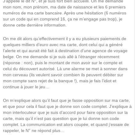
J’appelle le dit N°, et je suis fort bien accueilli. On me demande
mon nom, mon prénom, ma date de naissance et les 6 premiers
numéros de ma carte bancaire. Après une hésitation (6 numéros
sur un code qui en comprend 16, ça ne m’engage pas trop), je
donne cette dernière information.
On me dit alors qu’effectivement il y a eu plusieurs paiements de
quelques milliers d’euro avec ma carte, dont celui qui a généré
l’alerte et qui aurait été fait à destination d’une agence de voyage
belge. On me demande si je suis allé à l’étranger récemment
(réponse : non), puis le montant de mon avoir sur le compte et
celui du découvert autorisé. Là une alarme se met à sonner dans
mon cerveau (ils veulent savoir combien ils peuvent débiter sur
mon compte sans rejet de la banque !), mais je fais l’idiot et
continue à jouer le jeu…
On m’explique alors qu’il faut que je fasse opposition sur ma carte,
et que pour cela il faut que je donne son code complet. J’explique à
mon interlocuteur que je suis d’accord pour faire opposition sur la
carte, mais qu’il n’est pas question que je lui donne son code
complet. La communication est alors coupée, et quand j’essaie de
rappeler, le N° ne répond plus…