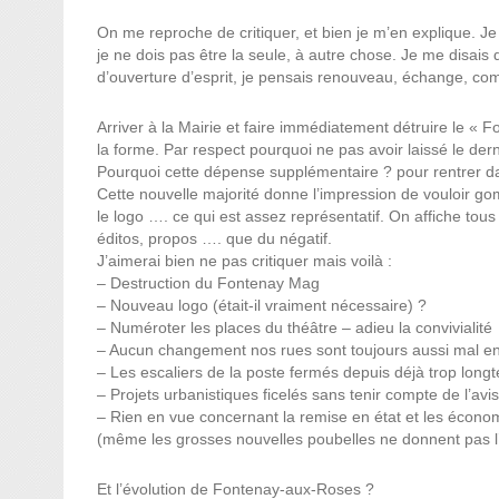
On me reproche de critiquer, et bien je m’en explique. Je n
je ne dois pas être la seule, à autre chose. Je me disais
d’ouverture d’esprit, je pensais renouveau, échange, co
Arriver à la Mairie et faire immédiatement détruire le « F
la forme. Par respect pourquoi ne pas avoir laissé le dern
Pourquoi cette dépense supplémentaire ? pour rentrer da
Cette nouvelle majorité donne l’impression de vouloir go
le logo …. ce qui est assez représentatif. On affiche tous 
éditos, propos …. que du négatif.
J’aimerai bien ne pas critiquer mais voilà :
– Destruction du Fontenay Mag
– Nouveau logo (était-il vraiment nécessaire) ?
– Numéroter les places du théâtre – adieu la convivialité
– Aucun changement nos rues sont toujours aussi mal e
– Les escaliers de la poste fermés depuis déjà trop long
– Projets urbanistiques ficelés sans tenir compte de l’av
– Rien en vue concernant la remise en état et les écono
(même les grosses nouvelles poubelles ne donnent pas l’ex
Et l’évolution de Fontenay-aux-Roses ?