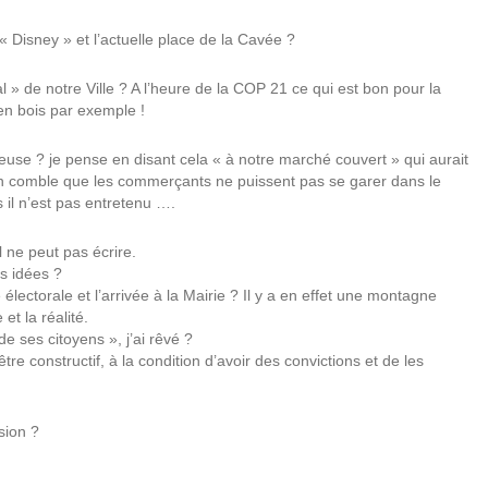
e « Disney » et l’actuelle place de la Cavée ?
l » de notre Ville ? A l’heure de la COP 21 ce qui est bon pour la
en bois par exemple !
icieuse ? je pense en disant cela « à notre marché couvert » qui aurait
un comble que les commerçants ne puissent pas se garer dans le
 il n’est pas entretenu ….
l ne peut pas écrire.
s idées ?
ctorale et l’arrivée à la Mairie ? Il y a en effet une montagne
t la réalité.
 ses citoyens », j’ai rêvé ?
tre constructif, à la condition d’avoir des convictions et de les
sion ?