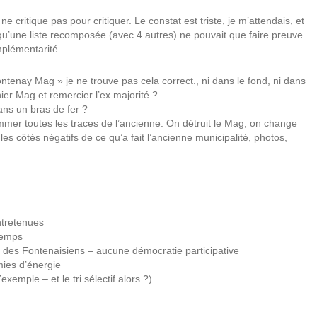
e critique pas pour critiquer. Le constat est triste, je m’attendais, et
 qu’une liste recomposée (avec 4 autres) ne pouvait que faire preuve
mplémentarité.
ontenay Mag » je ne trouve pas cela correct., ni dans le fond, ni dans
ier Mag et remercier l’ex majorité ?
ns un bras de fer ?
mmer toutes les traces de l’ancienne. On détruit le Mag, on change
les côtés négatifs de ce qu’a fait l’ancienne municipalité, photos,
ntretenues
temps
is des Fontenaisiens – aucune démocratie participative
mies d’énergie
emple – et le tri sélectif alors ?)