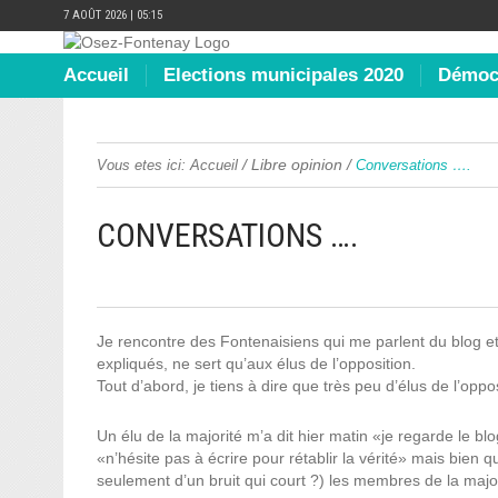
7 AOÛT 2026 | 05:15
Accueil
Elections municipales 2020
Démocr
/
Libre opinion
/
Vous etes ici:
Accueil
Conversations ….
CONVERSATIONS ….
Je rencontre des Fontenaisiens qui me parlent du blog et
expliqués, ne sert qu’aux élus de l’opposition.
Tout d’abord, je tiens à dire que très peu d’élus de l’oppos
Un élu de la majorité m’a dit hier matin «je regarde le b
«n’hésite pas à écrire pour rétablir la vérité» mais bien que
seulement d’un bruit qui court ?) les membres de la majori