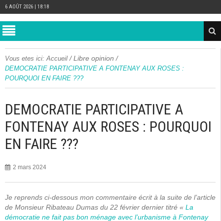
6 AOÛT 2026 | 18:18
/
Libre opinion
/
Vous etes ici:
Accueil
DEMOCRATIE PARTICIPATIVE A FONTENAY AUX ROSES :
POURQUOI EN FAIRE ???
DEMOCRATIE PARTICIPATIVE A
FONTENAY AUX ROSES : POURQUOI
EN FAIRE ???
2 mars 2024
Je reprends ci-dessous mon commentaire écrit à la suite de l’article
de Monsieur Ribateau Dumas du 22 février dernier titré «
La
démocratie ne fait pas bon ménage avec l’urbanisme à Fontenay