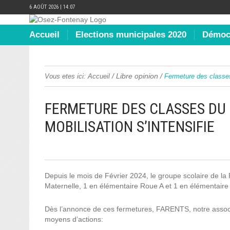
6 AOÛT 2026 | 14:07
Accueil
Elections municipales 2020
Démocr
/
Libre opinion
/
Vous etes ici:
Accueil
Fermeture des classes 
FERMETURE DES CLASSES DU 
MOBILISATION S’INTENSIFIE
Depuis le mois de Février 2024, le groupe scolaire de l
Maternelle, 1 en élémentaire Roue A et 1 en élémentaire
Dès l’annonce de ces fermetures, FARENTS, notre associat
moyens d’actions: