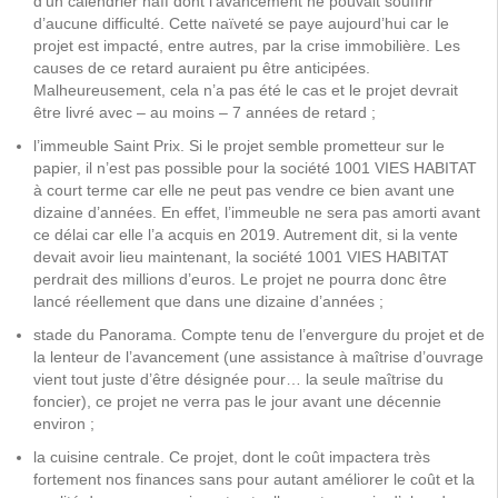
d’un calendrier naïf dont l’avancement ne pouvait souffrir
d’aucune difficulté. Cette naïveté se paye aujourd’hui car le
projet est impacté, entre autres, par la crise immobilière. Les
causes de ce retard auraient pu être anticipées.
Malheureusement, cela n’a pas été le cas et le projet devrait
être livré avec – au moins – 7 années de retard ;
l’immeuble Saint Prix. Si le projet semble prometteur sur le
papier, il n’est pas possible pour la société 1001 VIES HABITAT
à court terme car elle ne peut pas vendre ce bien avant une
dizaine d’années. En effet, l’immeuble ne sera pas amorti avant
ce délai car elle l’a acquis en 2019. Autrement dit, si la vente
devait avoir lieu maintenant, la société 1001 VIES HABITAT
perdrait des millions d’euros. Le projet ne pourra donc être
lancé réellement que dans une dizaine d’années ;
stade du Panorama. Compte tenu de l’envergure du projet et de
la lenteur de l’avancement (une assistance à maîtrise d’ouvrage
vient tout juste d’être désignée pour… la seule maîtrise du
foncier), ce projet ne verra pas le jour avant une décennie
environ ;
la cuisine centrale. Ce projet, dont le coût impactera très
fortement nos finances sans pour autant améliorer le coût et la