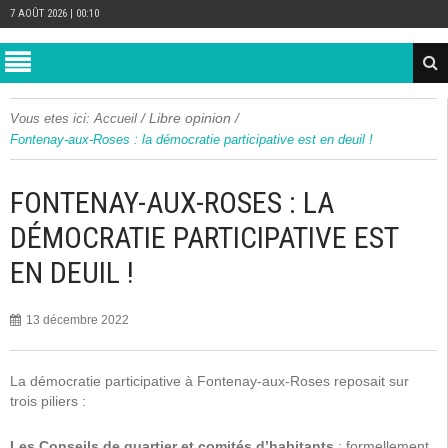
7 AOÛT 2026 | 00:10
/
Libre opinion
/
Vous etes ici:
Accueil
Fontenay-aux-Roses : la démocratie participative est en deuil !
FONTENAY-AUX-ROSES : LA
DÉMOCRATIE PARTICIPATIVE EST
EN DEUIL !
13 décembre 2022
La démocratie participative à Fontenay-aux-Roses reposait sur
trois piliers :
Les Conseils de quartier et comités d’habitants
: formellement,