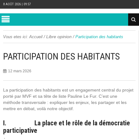
8 AOÛT 2026 | 09:57
/
Libre opinion
/
Vous etes ici:
Accueil
Participation des habitants
PARTICIPATION DES HABITANTS
12 mars 2026
La participation des habitants est un engagement central du projet
porté par MVF et sa tête de liste Pauline Le Fur. C’est une
méthode transversale : expliquer les enjeux, les partager et les
mettre en débat, voilà notre objectif.
I. La place et le rôle de la démocratie
participative