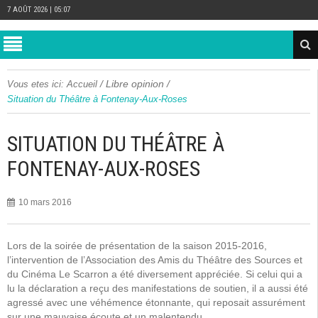
7 AOÛT 2026 | 05:07
/
Libre opinion
/
Vous etes ici:
Accueil
Situation du Théâtre à Fontenay-Aux-Roses
SITUATION DU THÉÂTRE À
FONTENAY-AUX-ROSES
10 mars 2016
Lors de la soirée de présentation de la saison 2015-2016,
l’intervention de l’Association des Amis du Théâtre des Sources et
du Cinéma Le Scarron a été diversement appréciée. Si celui qui a
lu la déclaration a reçu des manifestations de soutien, il a aussi été
agressé avec une véhémence étonnante, qui reposait assurément
sur une mauvaise écoute et un malentendu.