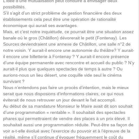
L’idée d’une mutualisation peut conduire à envisager deux
possibilités.
S’il s’agit d’un strict problème de gestion financière des deux
établissements cela peut être une opération de rationalité
économique qui aurait ses avantages.
Mais, et c’est notre inquiétude, ce pourrait être une situation assez
banale où le gros (Châtillon) dévorerait le petit (Fontenay). Les
Sources deviendraient une annexe de Châtillon, une salle n°2 de
notre voisin. Y aurait-il encore une autonomie du théâtre? Y aurait-
il encore une billetterie à Fontenay ? Y aurait-il encore présence
d’une équipe permanente avec rencontre et accueil du public ? N’y
aurait-il plus que quelques spectacles de temps à autre ? Ou
aurions-nous un lieu désert, une coquille vide seul le cinéma
survivant ?
Nous n’entendons pas faire un procès d’intention, mais le mieux
serait que nous disposions d’informations claires, ce qui nous
éviterait de nous retrouver un jour devant le fait accompli.
Au début de sa mandature Monsieur le Maire avait dit son souhait
d’une programmation « rentable ». Il souhaitait des spectacles
phares qui permettraient de vendre des places à un prix élevé. Il
souhaitait aussi une programmation réduite. Peut-être sa façon de
voir a-t-elle évolué avec l’exercice du pouvoir et à l’épreuve de la
réalité, même s’il continue d’évoquer fréquemment le coût du