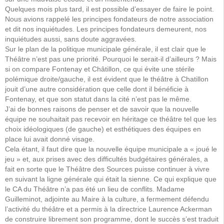
Quelques mois plus tard, il est possible d’essayer de faire le point.
Nous avions rappelé les principes fondateurs de notre association
et dit nos inquiétudes. Les principes fondateurs demeurent, nos
inquiétudes aussi, sans doute aggravées.
Sur le plan de la politique municipale générale, il est clair que le
Théâtre n’est pas une priorité. Pourquoi le serait-il d’ailleurs ? Mais
si on compare Fontenay et Châtillon, ce qui évite une stérile
polémique droite/gauche, il est évident que le théâtre à Chatillon
jouit d’une autre considération que celle dont il bénéficie à
Fontenay, et que son statut dans la cité n’est pas le même.
J’ai de bonnes raisons de penser et de savoir que la nouvelle
équipe ne souhaitait pas recevoir en héritage ce théâtre tel que les
choix idéologiques (de gauche) et esthétiques des équipes en
place lui avait donné visage.
Cela étant, il faut dire que la nouvelle équipe municipale a « joué le
jeu » et, aux prises avec des difficultés budgétaires générales, a
fait en sorte que le Théâtre des Sources puisse continuer à vivre
en suivant la ligne générale qui était la sienne. Ce qui explique que
le CA du Théâtre n’a pas été un lieu de conflits. Madame
Guilleminot, adjointe au Maire à la culture, a fermement défendu
l’activité du théâtre et a permis à la directrice Laurence Ackerman
de construire librement son programme, dont le succès s’est traduit