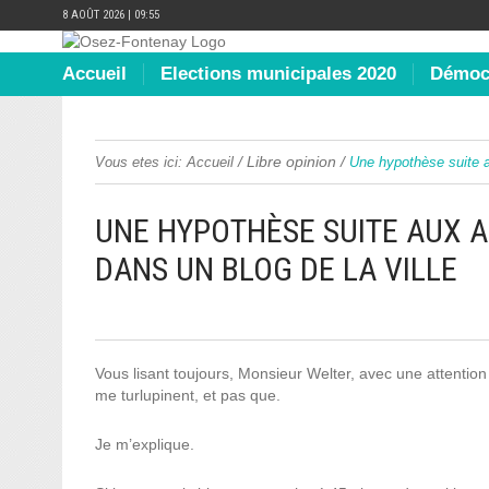
8 AOÛT 2026 | 09:55
Accueil
Elections municipales 2020
Démocr
/
Libre opinion
/
Vous etes ici:
Accueil
Une hypothèse suite a
UNE HYPOTHÈSE SUITE AUX A
DANS UN BLOG DE LA VILLE
Vous lisant toujours, Monsieur Welter, avec une attentio
me turlupinent, et pas que.
Je m’explique.