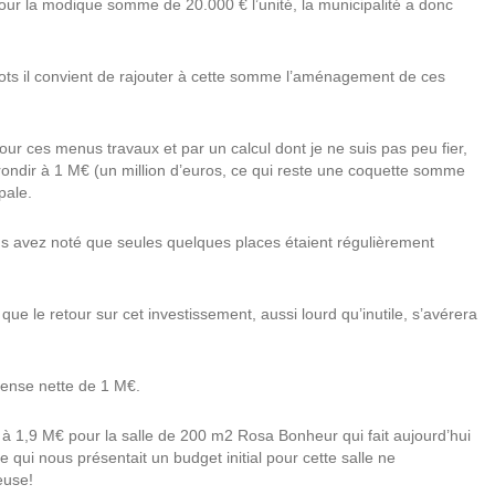
pour la modique somme de 20.000 € l’unité, la municipalité a donc
ots il convient de rajouter à cette somme l’aménagement de ces
our ces menus travaux et par un calcul dont je ne suis pas peu fier,
rrondir à 1 M€ (un million d’euros, ce qui reste une coquette somme
pale.
us avez noté que seules quelques places étaient régulièrement
e le retour sur cet investissement, aussi lourd qu’inutile, s’avérera
épense nette de 1 M€.
à 1,9 M€ pour la salle de 200 m2 Rosa Bonheur qui fait aujourd’hui
e qui nous présentait un budget initial pour cette salle ne
euse!