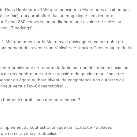
de Rosa Bonheur du 1M€ que monsieur le Maire nous disait ne pas
ise (sic) qui aurait offert, lui, un magnifique tiers lieu aux
 m2 dont 850 couverts, un auditorium, une dizaine de salles, un
nnel, 7 parkings).
 1 M€ que monsieur le Maire avait envisagé en catastrophe en
 aucunement de la vente non réalisée de l’ancien Conservatoire de la
nter habilement de reporter la faute sur une délirante association
insi de reconnaître une erreur grossière de gestion municipale (ce
à penser eu égard au haut niveau de compétence des autorités du
onheur versus l’ex-Conservatoire) .
du budget n’aurait-il pas une autre cause ?
ut simplement du coût astronomique de l’achat de 45 places
 qui ne sera jamais rentabilisé ?