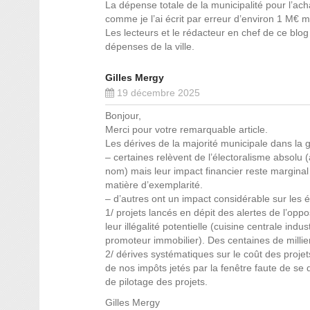
La dépense totale de la municipalité pour l’ac
comme je l’ai écrit par erreur d’environ 1 M€ 
Les lecteurs et le rédacteur en chef de ce bl
dépenses de la ville.
Gilles Mergy
19 décembre 2025
Bonjour,
Merci pour votre remarquable article.
Les dérives de la majorité municipale dans la g
– certaines relèvent de l’électoralisme absolu 
nom) mais leur impact financier reste marginal
matière d’exemplarité.
– d’autres ont un impact considérable sur les équ
1/ projets lancés en dépit des alertes de l’op
leur illégalité potentielle (cuisine centrale in
promoteur immobilier). Des centaines de millier
2/ dérives systématiques sur le coût des proje
de nos impôts jetés par la fenêtre faute de se 
de pilotage des projets.
Gilles Mergy