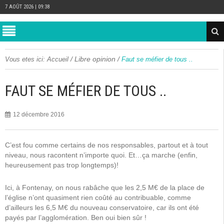
7 AOÛT 2026 | 09:38
/
Libre opinion
/
Vous etes ici:
Accueil
Faut se méfier de tous ..
FAUT SE MÉFIER DE TOUS ..
12 décembre 2016
C’est fou comme certains de nos responsables, partout et à tout
niveau, nous racontent n’importe quoi. Et…ça marche (enfin,
heureusement pas trop longtemps)!
Ici, à Fontenay, on nous rabâche que les 2,5 M€ de la place de
l’église n’ont quasiment rien coûté au contribuable, comme
d’ailleurs les 6,5 M€ du nouveau conservatoire, car ils ont été
payés par l’agglomération. Ben oui bien sûr !