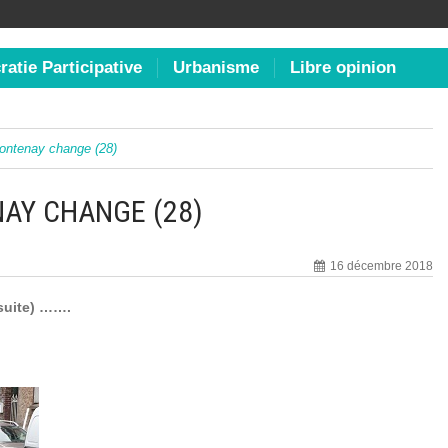
atie Participative
Urbanisme
Libre opinion
ontenay change (28)
NAY CHANGE (28)
16 décembre 2018
(suite) …….