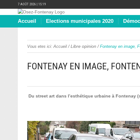
7 AOÛT 2026 | 15:19
Accueil
Elections municipales 2020
Démocr
/
Libre opinion
/
Vous etes ici:
Accueil
Fontenay en image, F
FONTENAY EN IMAGE, FONTE
Du street art dans l’esthétique urbaine à Fontenay 