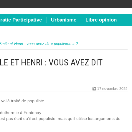
atie Participative
Urbanisme
Libre opinion
d’Emile et Henri : vous avez dit « populisme » ?
LE ET HENRI : VOUS AVEZ DIT
17 novembre 2025
voilà traité de populiste !
géothermie à Fontenay.
t pas écrit qu’il est populiste, mais qu’il utilise les arguments du