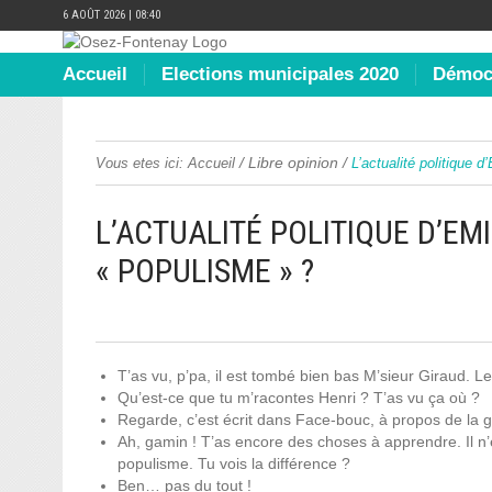
6 AOÛT 2026 | 08:40
Accueil
Elections municipales 2020
Démocr
/
Libre opinion
/
Vous etes ici:
Accueil
L’actualité politique 
L’ACTUALITÉ POLITIQUE D’EMI
« POPULISME » ?
T’as vu, p’pa, il est tombé bien bas M’sieur Giraud. Le 
Qu’est-ce que tu m’racontes Henri ? T’as vu ça où ?
Regarde, c’est écrit dans Face-bouc, à propos de la 
Ah, gamin ! T’as encore des choses à apprendre. Il n’es
populisme. Tu vois la différence ?
Ben… pas du tout !