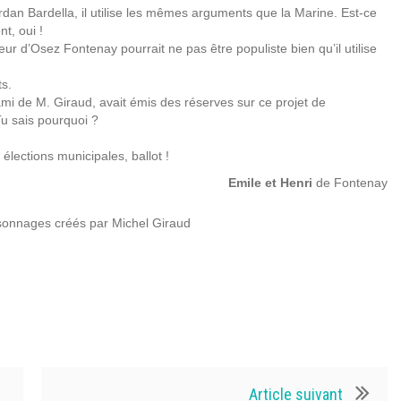
ordan Bardella, il utilise les mêmes arguments que la Marine. Est-ce
t, oui !
teur d’Osez Fontenay pourrait ne pas être populiste bien qu’il utilise
s.
ami de M. Giraud, avait émis des réserves sur ce projet de
Tu sais pourquoi ?
lections municipales, ballot !
Emile et Henri
de Fontenay
rsonnages créés par Michel Giraud
Article suivant