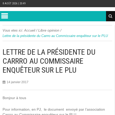
8 AOÛT 2026 | 20:49
/
Libre opinion
/
Vous etes ici:
Accueil
Lettre de la présidente du Carrro au Commissaire enquêteur sur le PLU
LETTRE DE LA PRÉSIDENTE DU
CARRRO AU COMMISSAIRE
ENQUÊTEUR SUR LE PLU
14 janvier 2017
Bonjour à tous
Pour information, en PJ, le document envoyé par l’association
Carrro au Commissaire enquêteur sur le PLU