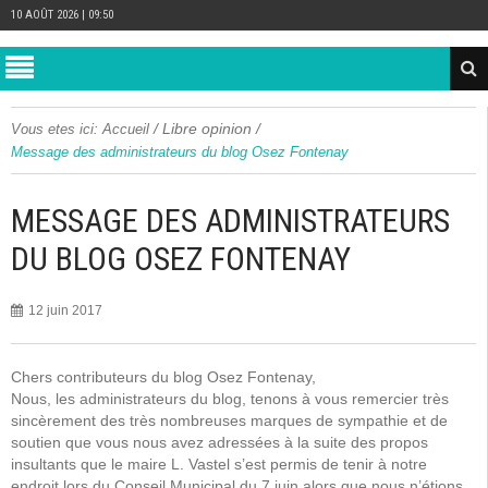
10 AOÛT 2026 | 09:50
/
Libre opinion
/
Vous etes ici:
Accueil
Message des administrateurs du blog Osez Fontenay
MESSAGE DES ADMINISTRATEURS
DU BLOG OSEZ FONTENAY
12 juin 2017
Chers contributeurs du blog Osez Fontenay,
Nous, les administrateurs du blog, tenons à vous remercier très
sincèrement des très nombreuses marques de sympathie et de
soutien que vous nous avez adressées à la suite des propos
insultants que le maire L. Vastel s’est permis de tenir à notre
endroit lors du Conseil Municipal du 7 juin alors que nous n’étions