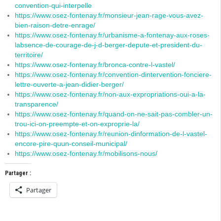
convention-qui-interpelle
https://www.osez-fontenay.fr/monsieur-jean-rage-vous-avez-
bien-raison-detre-enrage/
https://www.osez-fontenay.fr/urbanisme-a-fontenay-aux-roses-
labsence-de-courage-de-j-d-berger-depute-et-president-du-
territoire/
https://www.osez-fontenay.fr/bronca-contre-l-vastel/
https://www.osez-fontenay.fr/convention-dintervention-fonciere-
lettre-ouverte-a-jean-didier-berger/
https://www.osez-fontenay.fr/non-aux-expropriations-oui-a-la-
transparence/
https://www.osez-fontenay.fr/quand-on-ne-sait-pas-combler-un-
trou-ici-on-preempte-et-on-exproprie-la/
https://www.osez-fontenay.fr/reunion-dinformation-de-l-vastel-
encore-pire-quun-conseil-municipal/
https://www.osez-fontenay.fr/mobilisons-nous/
Partager :
Partager