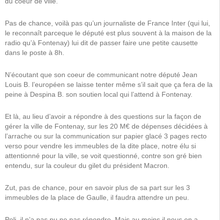
du coeur de ville.
Pas de chance, voilà pas qu’un journaliste de France Inter (qui lui,
le reconnaît parceque le député est plus souvent à la maison de la
radio qu’à Fontenay) lui dit de passer faire une petite causette
dans le poste à 8h.
N’écoutant que son coeur de communicant notre député Jean
Louis B. l’européen se laisse tenter même s’il sait que ça fera de la
peine à Despina B. son soutien local qui l’attend à Fontenay.
Et là, au lieu d’avoir a répondre à des questions sur la façon de
gérer la ville de Fontenay, sur les 20 M€ de dépenses décidées à
l’arrache ou sur la communication sur papier glacé 3 pages recto
verso pour vendre les immeubles de la dite place, notre élu si
attentionné pour la ville, se voit questionné, contre son gré bien
entendu, sur la couleur du gilet du président Macron.
Zut, pas de chance, pour en savoir plus de sa part sur les 3
immeubles de la place de Gaulle, il faudra attendre un peu.
Poli, il n’a pas pu ne pas répondre. Mais au moins il nous en a